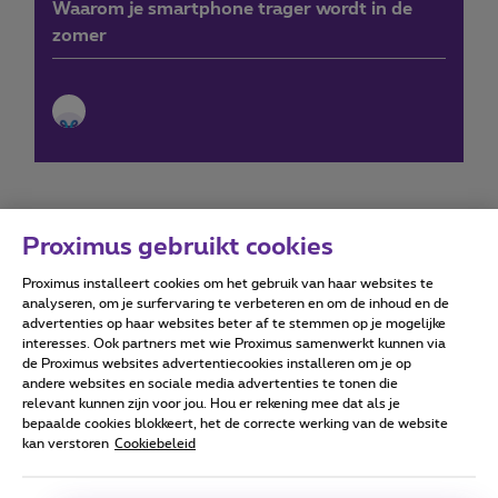
Waarom je smartphone trager wordt in de
zomer
Proximus gebruikt cookies
Proximus installeert cookies om het gebruik van haar websites te
Forumvoorwaarden
Accessibility statement
analyseren, om je surfervaring te verbeteren en om de inhoud en de
advertenties op haar websites beter af te stemmen op je mogelijke
interesses. Ook partners met wie Proximus samenwerkt kunnen via
de Proximus websites advertentiecookies installeren om je op
andere websites en sociale media advertenties te tonen die
relevant kunnen zijn voor jou. Hou er rekening mee dat als je
Alle rechten voorbehouden. ©
2026
Proximus
bepaalde cookies blokkeert, het de correcte werking van de website
kan verstoren
Cookiebeleid
Algemene voorwaarden, consumenteninfo
Prijslijst en tarieven
Toegankelijkheid
Privacy
Cookiebeleid
Cookie manager
Bedrijfsgegevens