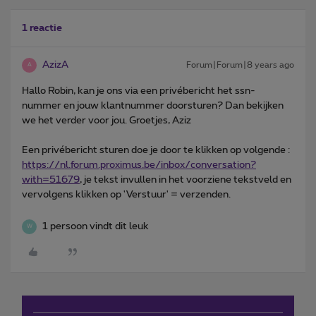
1 reactie
AzizA
Forum|Forum|8 years ago
A
Hallo Robin, kan je ons via een privébericht het ssn-
nummer en jouw klantnummer doorsturen? Dan bekijken
we het verder voor jou. Groetjes, Aziz
Een privébericht sturen doe je door te klikken op volgende :
https://nl.forum.proximus.be/inbox/conversation?
with=51679
, je tekst invullen in het voorziene tekstveld en
vervolgens klikken op 'Verstuur' = verzenden.
1 persoon vindt dit leuk
W