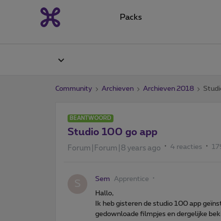
Packs
Community
Archieven
Archieven 2018
Studi
BEANTWOORD
Studio 100 go app
4 reacties
17
Forum|Forum|8 years ago
Sem
Apprentice
S
Hallo,
Ik heb gisteren de studio 100 app geïnsta
gedownloade filmpjes en dergelijke bekij