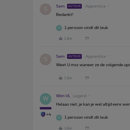
Sem
Apprentice
AUTEUR
S
Bedankt!
1 persoon vindt dit leuk
W
Like
Sem
Apprentice
AUTEUR
S
Weet U mss waneer ze de volgende upd
Like
Wim VL
Legend
W
Helaas niet, je kan je wel altijd eens we
+4
1 persoon vindt dit leuk
W
Like