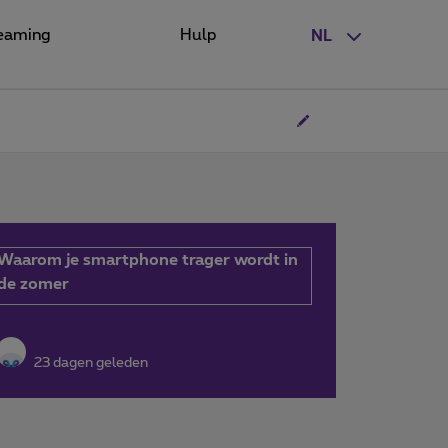
eaming
Hulp
NL
Waarom je smartphone trager wordt in
de zomer
23 dagen geleden