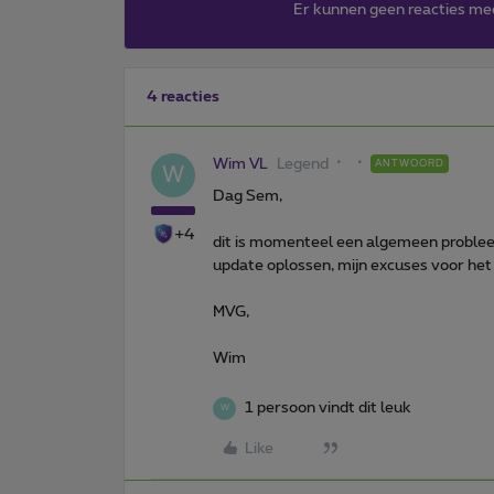
Er kunnen geen reacties me
4 reacties
Wim VL
Legend
ANTWOORD
W
Dag Sem,
+4
dit is momenteel een algemeen probleem
update oplossen, mijn excuses voor he
MVG,
Wim
1 persoon vindt dit leuk
W
Like