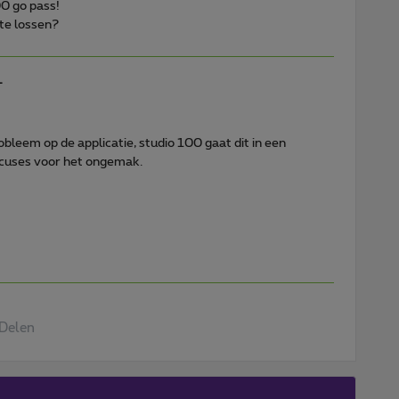
00 go pass!
te lossen?
L
leem op de applicatie, studio 100 gaat dit in een
xcuses voor het ongemak.
Delen