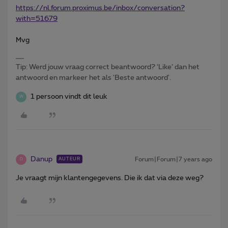
https://nl.forum.proximus.be/inbox/conversation?
with=51679
Mvg
Tip: Werd jouw vraag correct beantwoord? ‘Like’ dan het
antwoord en markeer het als 'Beste antwoord'.
1 persoon vindt dit leuk
W
Danup
Forum|Forum|7 years ago
AUTEUR
D
Je vraagt mijn klantengegevens. Die ik dat via deze weg?