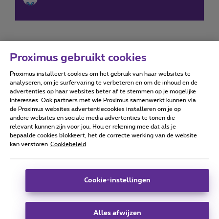
Proximus gebruikt cookies
Proximus installeert cookies om het gebruik van haar websites te
Forumvoorwaarden
Accessibility statement
analyseren, om je surfervaring te verbeteren en om de inhoud en de
advertenties op haar websites beter af te stemmen op je mogelijke
interesses. Ook partners met wie Proximus samenwerkt kunnen via
de Proximus websites advertentiecookies installeren om je op
andere websites en sociale media advertenties te tonen die
relevant kunnen zijn voor jou. Hou er rekening mee dat als je
Alle rechten voorbehouden. ©
2026
Proximus
bepaalde cookies blokkeert, het de correcte werking van de website
kan verstoren
Cookiebeleid
Algemene voorwaarden, consumenteninfo
Prijslijst en tarieven
Toegankelijkheid
Privacy
Cookiebeleid
Cookie manager
Bedrijfsgegevens
Deze website is gecreëerd en wordt beheerd conform het
Cookie-instellingen
Belgisch recht.
Koning Albert II-laan 27 - B-1030 Brussel.
Alles afwijzen