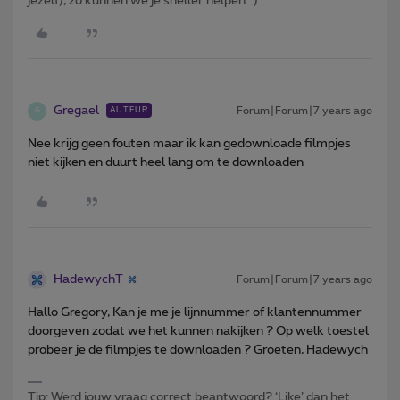
jezelf), zo kunnen we je sneller helpen. :)
Gregael
Forum|Forum|7 years ago
AUTEUR
G
Nee krijg geen fouten maar ik kan gedownloade filmpjes
niet kijken en duurt heel lang om te downloaden
HadewychT
Forum|Forum|7 years ago
Hallo Gregory, Kan je me je lijnnummer of klantennummer
doorgeven zodat we het kunnen nakijken ? Op welk toestel
probeer je de filmpjes te downloaden ? Groeten, Hadewych
Tip: Werd jouw vraag correct beantwoord? ‘Like’ dan het