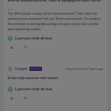
even je telefoonnummer, zoals al aangegeven door Martin.
Tip: Werd jouw vraag correct beantwoord? ‘Like’ dan het
antwoord en markeer het als 'Beste antwoord'. De andere
forumleden in een gelijkaardige situatie zullen dan sneller
een oplossing vinden
1 persoon vindt dit leuk
W
Gregael
Forum|Forum|7 years ago
AUTEUR
G
Ik kan mijn nummer niet wissen
1 persoon vindt dit leuk
W