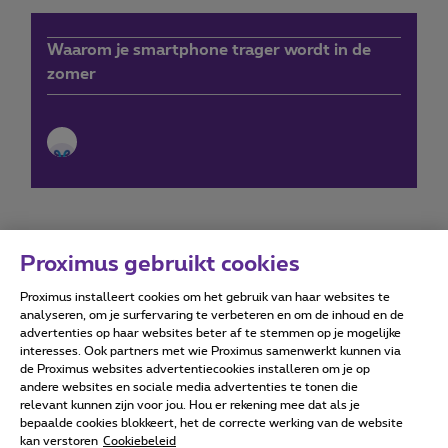
Waarom je smartphone trager wordt in de
zomer
Proximus gebruikt cookies
Proximus installeert cookies om het gebruik van haar websites te
Forumvoorwaarden
Accessibility statement
analyseren, om je surfervaring te verbeteren en om de inhoud en de
advertenties op haar websites beter af te stemmen op je mogelijke
interesses. Ook partners met wie Proximus samenwerkt kunnen via
de Proximus websites advertentiecookies installeren om je op
andere websites en sociale media advertenties te tonen die
relevant kunnen zijn voor jou. Hou er rekening mee dat als je
Alle rechten voorbehouden. ©
2026
Proximus
bepaalde cookies blokkeert, het de correcte werking van de website
kan verstoren
Cookiebeleid
Algemene voorwaarden, consumenteninfo