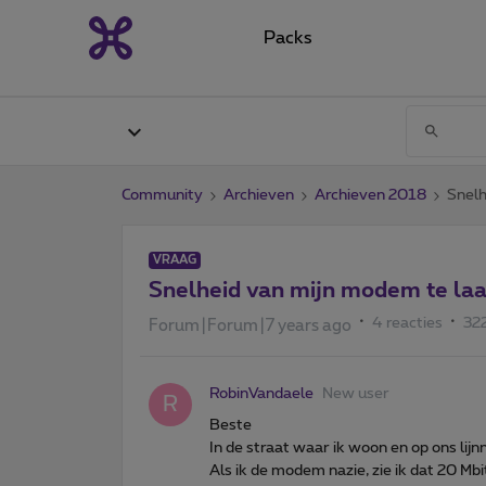
Packs
Community
Archieven
Archieven 2018
Snelh
VRAAG
Snelheid van mijn modem te la
4 reacties
32
Forum|Forum|7 years ago
RobinVandaele
New user
R
Beste
In de straat waar ik woon en op ons li
Als ik de modem nazie, zie ik dat 20 Mbi