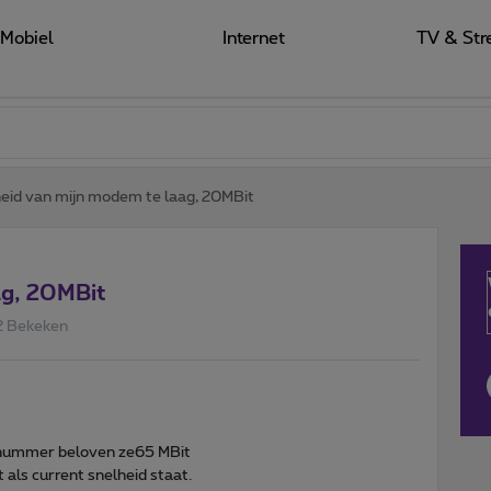
Mobiel
Internet
TV & Str
eid van mijn modem te laag, 20MBit
ag, 20MBit
2 Bekeken
jnnummer beloven ze65 MBit
t als current snelheid staat.