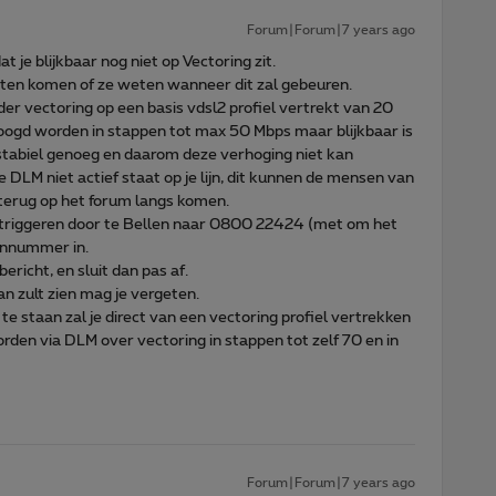
Forum|Forum|7 years ago
at je blijkbaar nog niet op Vectoring zit.
eten komen of ze weten wanneer dit zal gebeuren.
onder vectoring op een basis vdsl2 profiel vertrekt van 20
oogd worden in stappen tot max 50 Mbps maar blijkbaar is
 stabiel genoeg en daarom deze verhoging niet kan
 DLM niet actief staat op je lijn, dit kunnen de mensen van
terug op het forum langs komen.
 triggeren door te Bellen naar 0800 22424 (met om het
ijnnummer in.
ericht, en sluit dan pas af.
an zult zien mag je vergeten.
te staan zal je direct van een vectoring profiel vertrekken
den via DLM over vectoring in stappen tot zelf 70 en in
Forum|Forum|7 years ago