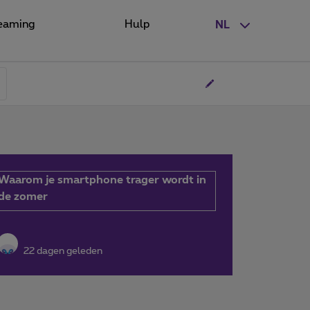
eaming
Hulp
NL
Waarom je smartphone trager wordt in
de zomer
22 dagen geleden