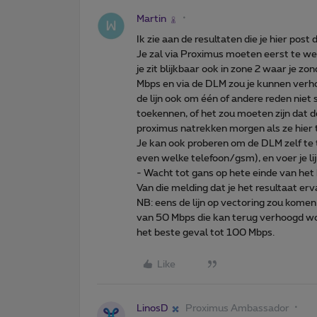
Martin
Ik zie aan de resultaten die je hier post d
Je zal via Proximus moeten eerst te w
je zit blijkbaar ook in zone 2 waar je z
Mbps en via de DLM zou je kunnen verh
de lijn ook om één of andere reden niet
toekennen, of het zou moeten zijn dat de
proximus natrekken morgen als ze hier 
Je kan ook proberen om de DLM zelf te
even welke telefoon/gsm), en voer je l
- Wacht tot gans op hete einde van het b
Van die melding dat je het resultaat erv
NB: eens de lijn op vectoring zou komen 
van 50 Mbps die kan terug verhoogd wor
het beste geval tot 100 Mbps.
Like
LinosD
Proximus Ambassador