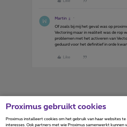
Like
Martin
Of zoals bij mij het geval was op prox
Vectoring maar in realiteit was de rop
problemen met het activeren van Vector
geduurd voor het definitief in orde kwa
Like
Proximus gebruikt cookies
Proximus installeert cookies om het gebruik van haar websites te
interesses. Ook partners met wie Proximus samenwerkt kunnen via