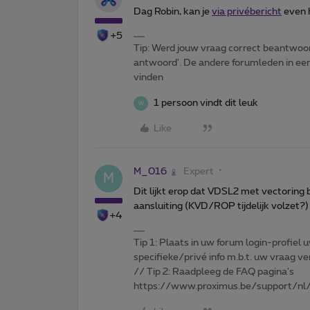
Dag Robin, kan je
via privébericht
even h
+5
Tip: Werd jouw vraag correct beantwoor
antwoord'. De andere forumleden in een 
vinden
1 persoon vindt dit leuk
W
Like
M_016
Expert
M
Dit lijkt erop dat VDSL2 met vectoring b
aansluiting (KVD/ROP tijdelijk volzet?)
+4
Tip 1: Plaats in uw forum login-profiel u
specifieke/privé info m.b.t. uw vraag
// Tip 2: Raadpleeg de FAQ pagina's
https://www.proximus.be/support/nl/