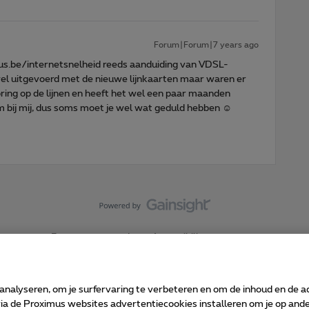
Forum|Forum|7 years ago
imus.be/internetsnelheid reeds aanduiding van VDSL-
 wel uitgevoerd met de nieuwe lijnkaarten maar waren er
ing op de lijnen en heeft het wel een paar maanden
m bij mij, dus soms moet je wel wat geduld hebben ☺️
Forumvoorwaarden
Accessibility statement
 analyseren, om je surfervaring te verbeteren en om de inhoud en de 
 de Proximus websites advertentiecookies installeren om je op ander