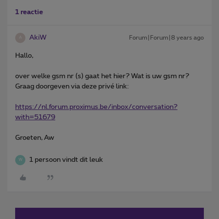
1 reactie
AkiW
Forum|Forum|8 years ago
A
Hallo,
over welke gsm nr (s) gaat het hier? Wat is uw gsm nr?
Graag doorgeven via deze privé link:
https://nl.forum.proximus.be/inbox/conversation?
with=51679
Groeten, Aw
1 persoon vindt dit leuk
W