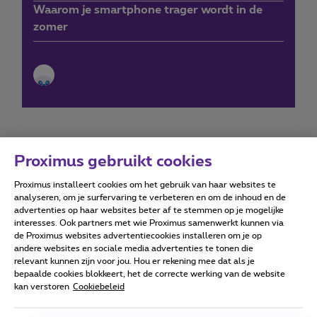
Waarom je smartphone trager wordt in de
zomer
Proximus gebruikt cookies
Proximus installeert cookies om het gebruik van haar websites te
Forumvoorwaarden
Accessibility statement
analyseren, om je surfervaring te verbeteren en om de inhoud en de
advertenties op haar websites beter af te stemmen op je mogelijke
interesses. Ook partners met wie Proximus samenwerkt kunnen via
de Proximus websites advertentiecookies installeren om je op
andere websites en sociale media advertenties te tonen die
relevant kunnen zijn voor jou. Hou er rekening mee dat als je
Alle rechten voorbehouden. ©
2026
Proximus
bepaalde cookies blokkeert, het de correcte werking van de website
kan verstoren
Cookiebeleid
Algemene voorwaarden, consumenteninfo
Prijslijst en tarieven
Toegankelijkheid
Privacy