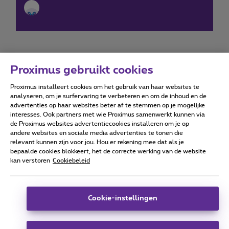
Proximus gebruikt cookies
Proximus installeert cookies om het gebruik van haar websites te
Forumvoorwaarden
Accessibility statement
analyseren, om je surfervaring te verbeteren en om de inhoud en de
advertenties op haar websites beter af te stemmen op je mogelijke
interesses. Ook partners met wie Proximus samenwerkt kunnen via
de Proximus websites advertentiecookies installeren om je op
andere websites en sociale media advertenties te tonen die
relevant kunnen zijn voor jou. Hou er rekening mee dat als je
Alle rechten voorbehouden. ©
2026
Proximus
bepaalde cookies blokkeert, het de correcte werking van de website
kan verstoren
Cookiebeleid
Algemene voorwaarden, consumenteninfo
Prijslijst en tarieven
Toegankelijkheid
Privacy
Cookiebeleid
Cookie manager
Bedrijfsgegevens
Deze website is gecreëerd en wordt beheerd conform het
Cookie-instellingen
Belgisch recht.
Koning Albert II-laan 27 - B-1030 Brussel.