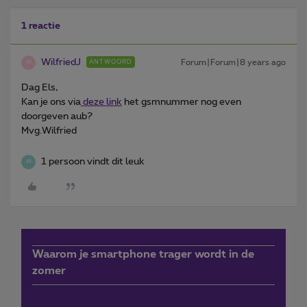
1 reactie
WilfriedJ
Forum|Forum|8 years ago
ANTWOORD
W
Dag Els,
Kan je ons via
deze link
het gsmnummer nog even
doorgeven aub?
Mvg.Wilfried
1 persoon vindt dit leuk
W
Waarom je smartphone trager wordt in de
zomer