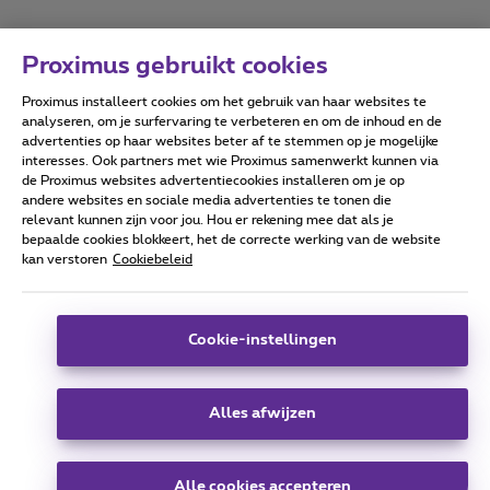
Proximus gebruikt cookies
Proximus installeert cookies om het gebruik van haar websites te
Forumvoorwaarden
Accessibility statement
analyseren, om je surfervaring te verbeteren en om de inhoud en de
advertenties op haar websites beter af te stemmen op je mogelijke
interesses. Ook partners met wie Proximus samenwerkt kunnen via
de Proximus websites advertentiecookies installeren om je op
andere websites en sociale media advertenties te tonen die
relevant kunnen zijn voor jou. Hou er rekening mee dat als je
Alle rechten voorbehouden. ©
2026
Proximus
bepaalde cookies blokkeert, het de correcte werking van de website
kan verstoren
Cookiebeleid
Algemene voorwaarden, consumenteninfo
Prijslijst en tarieven
Toegankelijkheid
Privacy
Cookiebeleid
Cookie manager
Bedrijfsgegevens
Deze website is gecreëerd en wordt beheerd conform het
Cookie-instellingen
Belgisch recht.
Koning Albert II-laan 27 - B-1030 Brussel.
Alles afwijzen
Carrier & Wholesale Solutions
Alle cookies accepteren
Proximus Group
|
Telindus