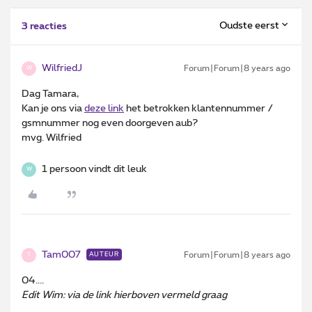
Oudste eerst
3 reacties
WilfriedJ
Forum|Forum|8 years ago
W
Dag Tamara,
Kan je ons via
deze link
het betrokken klantennummer /
gsmnummer nog even doorgeven aub?
mvg. Wilfried
1 persoon vindt dit leuk
W
Tam007
Forum|Forum|8 years ago
AUTEUR
T
04....
Edit Wim: via de link hierboven vermeld graag