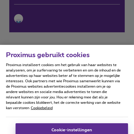
Proximus gebruikt cookies
Proximus installeert cookies om het gebruik van haar websites te
Forumvoorwaarden
Accessibility statement
analyseren, om je surfervaring te verbeteren en om de inhoud en de
advertenties op haar websites beter af te stemmen op je mogelijke
interesses. Ook partners met wie Proximus samenwerkt kunnen via
de Proximus websites advertentiecookies installeren om je op
andere websites en sociale media advertenties te tonen die
relevant kunnen zijn voor jou. Hou er rekening mee dat als je
Alle rechten voorbehouden. ©
2026
Proximus
bepaalde cookies blokkeert, het de correcte werking van de website
kan verstoren
Cookiebeleid
Algemene voorwaarden, consumenteninfo
Prijslijst en tarieven
Toegankelijkheid
Privacy
Cookiebeleid
Cookie manager
Bedrijfsgegevens
Deze website is gecreëerd en wordt beheerd conform het
Cookie-instellingen
Belgisch recht.