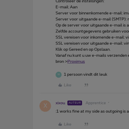
Controleer de instellingen:
E-mail: Aan
Server voor binnenkomende e-mail: im
Server voor uitgaande e-mail (SMTP): 
Op de server voor uitgaande e-mail is au
Zelfde accountgegevens gebruiken voor
SSL vereisen voor inkomende e-mail: vi
SSL vereisen voor uitgaande e-mail: vin
Klik op Gereed en op Opslaan.
Vanaf nu kunt u uw e-mails verzenden
bron >
Proximus
1 persoon vindt dit leuk
W
Like
xixou
Apprentice
AUTEUR
X
:1 works fine at my side as outgoing is 
Like