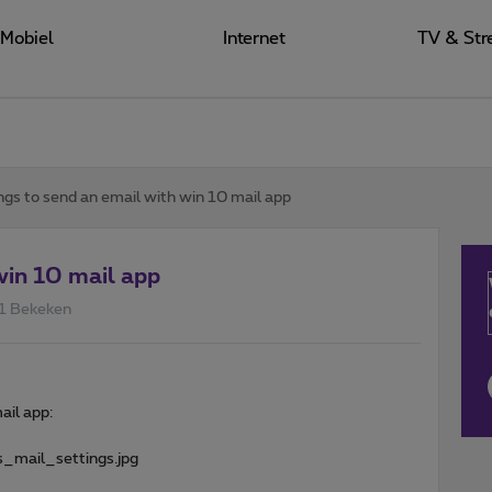
Mobiel
Internet
TV & Str
ngs to send an email with win 10 mail app
win 10 mail app
1 Bekeken
ail app:
s_mail_settings.jpg