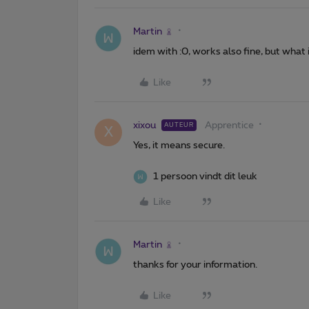
Martin
idem with :0, works also fine, but what i
Like
xixou
Apprentice
AUTEUR
X
Yes, it means secure.
1 persoon vindt dit leuk
Like
Martin
thanks for your information.
Like