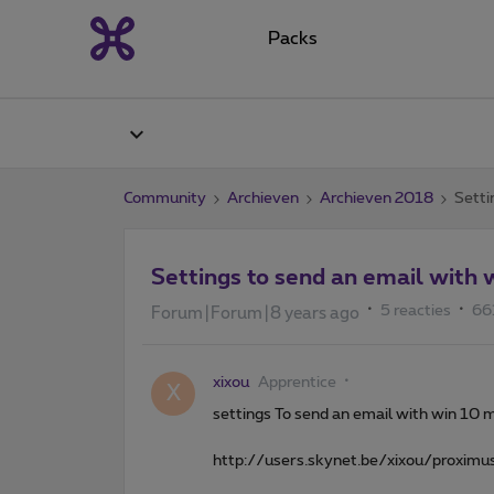
Packs
Community
Archieven
Archieven 2018
Setti
Settings to send an email with 
5 reacties
66
Forum|Forum|8 years ago
xixou
Apprentice
X
settings To send an email with win 10 m
http://users.skynet.be/xixou/proximu