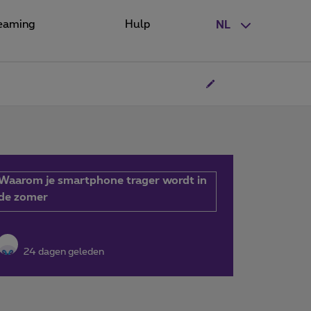
eaming
Hulp
NL
Waarom je smartphone trager wordt in
de zomer
24 dagen geleden