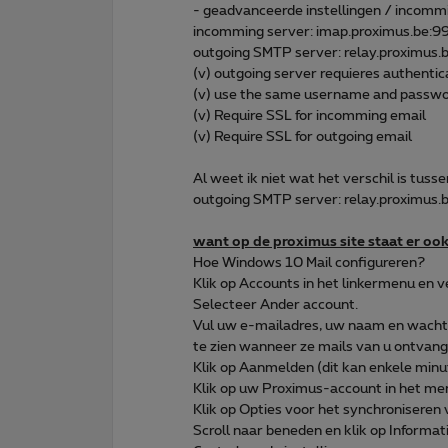
- geadvanceerde instellingen / incomm
incomming server: imap.proximus.be:9
outgoing SMTP server: relay.proximus.
(v) outgoing server requieres authentic
(v) use the same username and passwor
(v) Require SSL for incomming email
(v) Require SSL for outgoing email
Al weet ik niet wat het verschil is tusse
outgoing SMTP server: relay.proximus.b
want op de proximus site staat er oo
Hoe Windows 10 Mail configureren?
Klik op Accounts in het linkermenu en 
Selecteer Ander account.
Vul uw e-mailadres, uw naam en wachtw
te zien wanneer ze mails van u ontvang
Klik op Aanmelden (dit kan enkele minu
Klik op uw Proximus-account in het men
Klik op Opties voor het synchroniseren 
Scroll naar beneden en klik op Informa