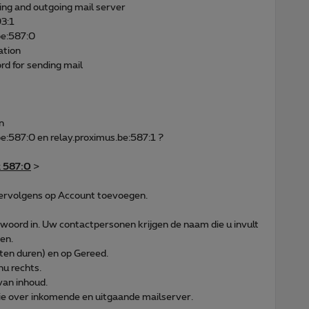
ing and outgoing mail server
93:1
be:587:0
ation
d for sending mail
n
e:587:0 en relay.proximus.be:587:1 ?
k 587:0
>
vervolgens op Account toevoegen.
oord in. Uw contactpersonen krijgen de naam die u invult
en.
ten duren) en op Gereed.
u rechts.
van inhoud.
tie over inkomende en uitgaande mailserver.