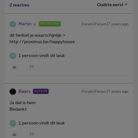
Oudste eerst
2 reacties
Martin
Forum|Forum|7 years ago
ANTWOORD
dit bedoel je waarschijnlijk >
http://proximus.be/happyhouse
1 persoon vindt dit leuk
W
Baars
Forum|Forum|7 years ago
AUTEUR
Ja dat is hem
Bedankt
1 persoon vindt dit leuk
W