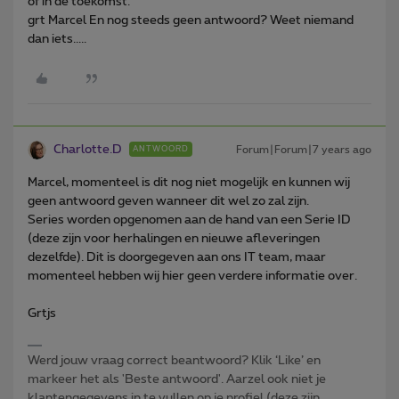
of in de toekomst.
grt Marcel
En nog steeds geen antwoord? Weet niemand
dan iets.....
Charlotte.D
Forum|Forum|7 years ago
ANTWOORD
Marcel, momenteel is dit nog niet mogelijk en kunnen wij
geen antwoord geven wanneer dit wel zo zal zijn.
Series worden opgenomen aan de hand van een Serie ID
(deze zijn voor herhalingen en nieuwe afleveringen
dezelfde). Dit is doorgegeven aan ons IT team, maar
momenteel hebben wij hier geen verdere informatie over.
Grtjs
Werd jouw vraag correct beantwoord? Klik ‘Like’ en
markeer het als 'Beste antwoord'. Aarzel ook niet je
klantengegevens in te vullen op je profiel (deze zijn