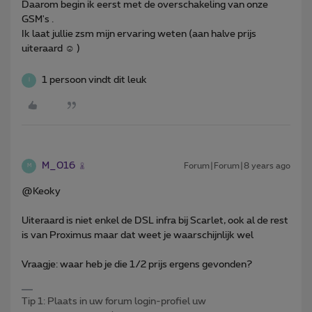
Daarom begin ik eerst met de overschakeling van onze
GSM's .
Ik laat jullie zsm mijn ervaring weten (aan halve prijs
uiteraard ☺️ )
1 persoon vindt dit leuk
I
M_016
Forum|Forum|8 years ago
M
@Keoky
Uiteraard is niet enkel de DSL infra bij Scarlet, ook al de rest
is van Proximus maar dat weet je waarschijnlijk wel
Vraagje: waar heb je die 1/2 prijs ergens gevonden?
Tip 1: Plaats in uw forum login-profiel uw