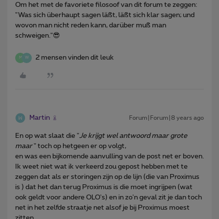
Om het met de favoriete filosoof van dit forum te zeggen:
"Was sich überhaupt sagen läßt, läßt sich klar sagen; und
wovon man nicht reden kann, darüber muß man
schweigen."😎
2 mensen vinden dit leuk
M
W
Martin
Forum|Forum|8 years ago
En op wat slaat die "
Je krijgt wel antwoord maar grote
maar
" toch op hetgeen er op volgt,
en was een bijkomende aanvulling van de post net er boven.
Ik weet niet wat ik verkeerd zou gepost hebben met te
zeggen dat als er storingen zijn op de lijn (die van Proximus
is ) dat het dan terug Proximus is die moet ingrijpen (wat
ook geldt voor andere OLO's) en in zo'n geval zit je dan toch
net in het zelfde straatje net alsof je bij Proximus moest
zitten.