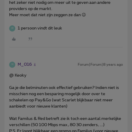
het zeker niet nodig om meer uit te geven aan andere
providers op de markt.
Meer moet dat niet zijn zeggen ze dan 😉
1 persoon vindt dit leuk
W
M_016
Forum|Forum|8 years ago
M
@ Keoky
Ga je die belminuten ook effectief gebruiken? Indien niet is
misschien nog een besparing mogelijk door over te
schakelen op Pay&Go (wat Scarlet blijkbaar niet meer
aanbiedt voor nieuwe klanten)
Wat Familus & Red betreft zie ik toch een aantal merkelijke
verschillen (50 100 Mbps max., 80 30 zenders, ....)
P.S. Er loopt blijkbaar een promo op Familus (voor nieuwe