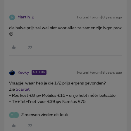
Martin
Forum|Forum|8 years ago
die halve prijs zal wel niet voor alles te samen zijn ivgm prox
😄
Keoky
Forum|Forum|8 years ago
AUTEUR
Vraagje: waar heb je die 1/2 prijs ergens gevonden?
Zie
Scarlet
- Red kost €8 ipv Mobilus €16 - en je hebt méér belsaldo
- TV+Tel+I'net voor €39 ipv Familus €75
2 mensen vinden dit leuk
W
I