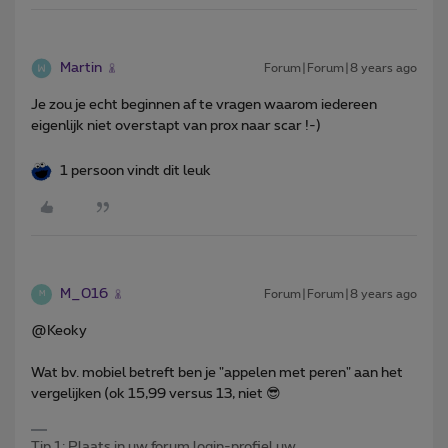
Martin
Forum|Forum|8 years ago
Je zou je echt beginnen af te vragen waarom iedereen
eigenlijk niet overstapt van prox naar scar !-)
1 persoon vindt dit leuk
M_016
Forum|Forum|8 years ago
M
@Keoky
Wat bv. mobiel betreft ben je "appelen met peren" aan het
vergelijken (ok 15,99 versus 13, niet 😎
Tip 1: Plaats in uw forum login-profiel uw