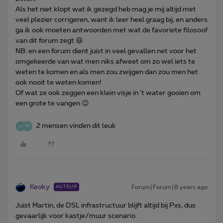
Als het niet klopt wat ik gezegd heb mag je mij altijd met
veel plezier corrigeren, want ik leer heel graag bij, en anders
ga ik ook moeten antwoorden met wat de favoriete filosoof
van dit forum zegt 😄
NB: en een forum dient juist in veel gevallen net voor het
omgekeerde van wat men niks afweet om zo wel iets te
weten te komen en als men zou zwijgen dan zou men het
ook nooit te weten komen!
Of wat ze ook zeggen een klein visje in 't water gooien om
een grote te vangen 😉
2 mensen vinden dit leuk
W
Keoky
Forum|Forum|8 years ago
AUTEUR
Juist Martin, de DSL infrastructuur blijft altijd bij Pxs, dus
gevaarlijk voor kastje/muur scenario.