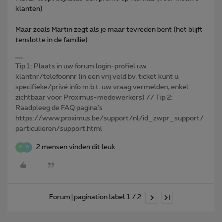
klanten)
Maar zoals Martin zegt als je maar tevreden bent (het blijft
tenslotte in de familie)
Tip 1: Plaats in uw forum login-profiel uw
klantnr/telefoonnr (in een vrij veld bv. ticket kunt u
specifieke/privé info m.b.t. uw vraag vermelden, enkel
zichtbaar voor Proximus-medewerkers) // Tip 2:
Raadpleeg de FAQ pagina's
https://www.proximus.be/support/nl/id_zwpr_support/
particulieren/support.html
2 mensen vinden dit leuk
M
W
Forum|pagination.label 1 / 2