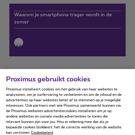
Waarom je smartphone trager wordt in de
zomer
Proximus gebruikt cookies
Proximus installeert cookies om het gebruik van haar websites te
Forumvoorwaarden
Accessibility statement
analyseren, om je surfervaring te verbeteren en om de inhoud en de
advertenties op haar websites beter af te stemmen op je mogelijke
interesses. Ook partners met wie Proximus samenwerkt kunnen via
de Proximus websites advertentiecookies installeren om je op
andere websites en sociale media advertenties te tonen die
relevant kunnen zijn voor jou. Hou er rekening mee dat als je
Alle rechten voorbehouden. ©
2026
Proximus
bepaalde cookies blokkeert, het de correcte werking van de website
kan verstoren
Cookiebeleid
Algemene voorwaarden, consumenteninfo