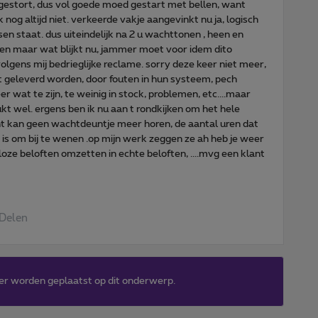
gestort, dus vol goede moed gestart met bellen, want
 nog altijd niet. verkeerde vakje aangevinkt nu ja, logisch
sen staat. dus uiteindelijk na 2 u wachttonen , heen en
llen maar wat blijkt nu, jammer moet voor idem dito
 volgens mij bedrieglijke reclame. sorry deze keer niet meer,
iet geleverd worden, door fouten in hun systeem, pech
r wat te zijn, te weinig in stock, problemen, etc....maar
kt wel. ergens ben ik nu aan t rondkijken om het hele
nt kan geen wachtdeuntje meer horen, de aantal uren dat
n is om bij te wenen .op mijn werk zeggen ze ah heb je weer
 loze beloften omzetten in echte beloften, ....mvg een klant
Delen
er worden geplaatst op dit onderwerp.