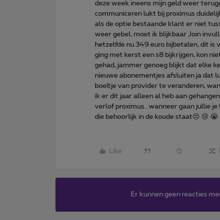
deze week ineens mijn geld weer terug
communiceren lukt bij proximus duidelijk
als de optie bestaande klant er niet tus
weer gebel, moet ik blijkbaar Join invu
hetzelfde nu 349 euro bijbetalen, dit is
ging met kerst een s8 bijkrijgen, kon n
gehad, jammer genoeg blijkt dat elke kee
nieuwe abonementjes afsluiten ja dat lu
boeltje van provider te veranderen, wa
ik er dit jaar alleen al heb aan gehange
verlof proximus.. wanneer gaan jullie je
die behoorlijk in de koude staat😔 😢 😭
Like
Er kunnen geen reacties me