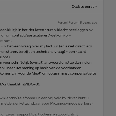
Oudste eerst
Forum|Forum|8 years ago
en kluitje in het riet laten sturen; klacht neerleggen bv.
id_cr_contact/particulieren/welkom-bij-
st.html
- ik heb een vraag over mij factuur (er is niet direct iets
n sturen, tenzij een technische vraag) - een klacht
l ons)
n voor schriftelijk (e-mail) antwoord en stap dan indien
en u naar uw mening op basis van de voorhanden
omen zijn voor de "deal" om op zijn minst compensatie te
l/onthaal.html?IDC=36
w klantnr/telefoonnr (in een vrij veld bv. ticket kunt u
 vermelden, enkel zichtbaar voor Proximus-medewerkers)
id_zwpr_support/particulieren/support.html