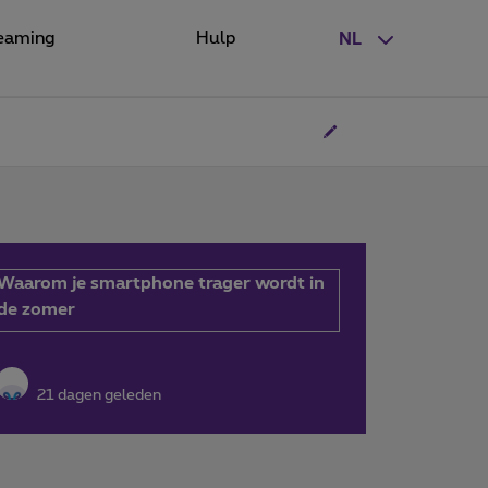
eaming
Hulp
NL
Waarom je smartphone trager wordt in
de zomer
21 dagen geleden