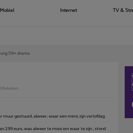
Mobiel
Internet
TV & Str
ung S9+ drama
3 Bekeken
r muur gestuurd, alweer, waar een mens zijn verlofdag
n 199 euro, was alweer te mooi om waar te zijn , stond