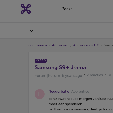
Packs
Community
Archieven
Archieven 2018
Sams
VRAAG
Samsung S9+ drama
2 reacties
31
Forum|Forum|8 years ago
fledderbatje
Apprentice
F
ben zowat heel de morgen van kast naa
moet aan spenderen
had hier ook de samsung deal gedaan va