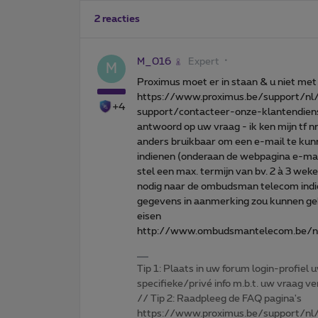
2 reacties
M_016
Expert
M
Proximus moet er in staan & u niet met e
https://www.proximus.be/support/nl/
+4
support/contacteer-onze-klantendien
antwoord op uw vraag - ik ken mijn tf nr 
anders bruikbaar om een e-mail te kunne
indienen (onderaan de webpagina e-mai
stel een max. termijn van bv. 2 à 3 weke
nodig naar de ombudsman telecom indi
gegevens in aanmerking zou kunnen gek
eisen
http://www.ombudsmantelecom.be/n
Tip 1: Plaats in uw forum login-profiel u
specifieke/privé info m.b.t. uw vraag
// Tip 2: Raadpleeg de FAQ pagina's
https://www.proximus.be/support/nl/