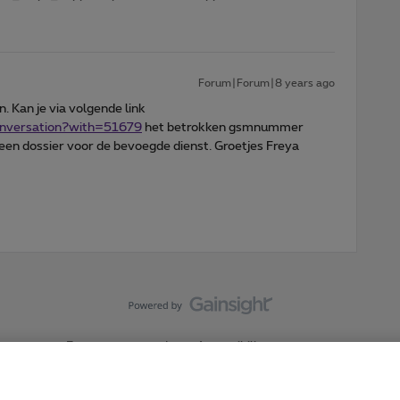
Forum|Forum|8 years ago
n. Kan je via volgende link
onversation?with=51679
het betrokken gsmnummer
 een dossier voor de bevoegde dienst. Groetjes Freya
Forumvoorwaarden
Accessibility statement