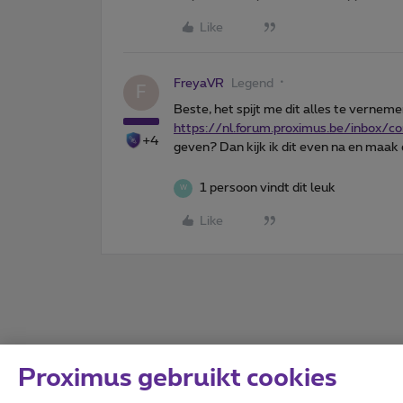
Like
FreyaVR
Legend
F
Beste, het spijt me dit alles te verneme
https://nl.
forum.proximus.be/inbox/c
+4
geven? Dan kijk ik dit even na en maak
1 persoon vindt dit leuk
W
Like
Proximus gebruikt cookies