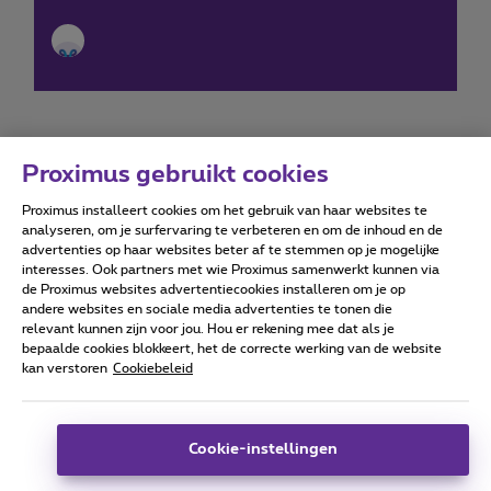
Proximus gebruikt cookies
Proximus installeert cookies om het gebruik van haar websites te
Forumvoorwaarden
Accessibility statement
analyseren, om je surfervaring te verbeteren en om de inhoud en de
advertenties op haar websites beter af te stemmen op je mogelijke
interesses. Ook partners met wie Proximus samenwerkt kunnen via
de Proximus websites advertentiecookies installeren om je op
andere websites en sociale media advertenties te tonen die
relevant kunnen zijn voor jou. Hou er rekening mee dat als je
Alle rechten voorbehouden. ©
2026
Proximus
bepaalde cookies blokkeert, het de correcte werking van de website
kan verstoren
Cookiebeleid
Algemene voorwaarden, consumenteninfo
Prijslijst en tarieven
Toegankelijkheid
Privacy
Cookiebeleid
Cookie manager
Bedrijfsgegevens
Deze website is gecreëerd en wordt beheerd conform het
Cookie-instellingen
Belgisch recht.
Koning Albert II-laan 27 - B-1030 Brussel.