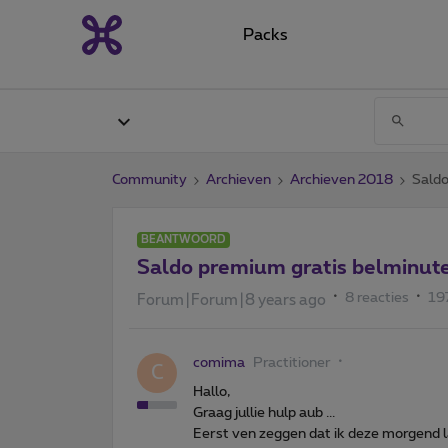
Packs
Community
Archieven
Archieven 2018
Saldo
BEANTWOORD
Saldo premium gratis belminut
8 reacties
19
Forum|Forum|8 years ago
comima
Practitioner
C
Hallo,
Graag jullie hulp aub ...
Eerst ven zeggen dat ik deze morgend 