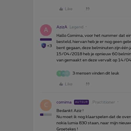
Like
AzizA
Legend
A
Hallo Comima, voor het nummer dat ein
besteld, hiervan heb je er nog geen ge
+3
bent gegaan, deze belminuten zijn één 
15/04/2018 heb je opnieuw 60 belminut
van gemaakt en deze vervalt op 14/04
3 mensen vinden dit leuk
M
W
O
Like
comima
Practitioner
AUTEUR
C
Bedankt Aziz !
Nu moet ik nog klaarspelen dat de over
nokia lumia 830 staan, naar mijn nieuwe 
Groetekes !