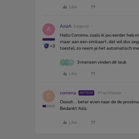
Like
AzizA
Legend
A
Hallo Comimo, zoals ik jou eerder heb 
maar aan een simkaart, dat wil dus zeg
+3
toestel, zo neem je het automatisch mee
3 mensen vinden dit leuk
M
W
O
Like
comima
Practitioner
AUTEUR
C
Ooooh ... beter even naar de de proximus
Bedankt Aziz.
Like