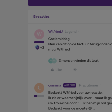
8 reacties
WilfriedJ
Legend
W
Goeiemiddag,
Men kan dit op de factuur terugvinden 
+3
mvg. Wilfried
2 mensen vinden dit leuk
W
O
Like
comima
Practitioner
AUTEUR
C
Bedankt Wilfried voor uw reactie.
Ik zie er waarschijnlijk over... maar ik 
uw trouw beloont " ... Ik heb mijn bril gek
Bedankt voor de moeite 😞 ...