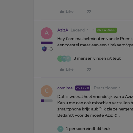
Like
AzizA
Legend
ANTWOORD
A
Hey Comima, belminuten van de Premiu
een toestel maar aan een simkaart/gs
+3
3 mensen vinden dit leuk
M
W
O
Like
comima
Practitioner
AUTEUR
C
Dat is weeral heel vriendelijk van u Aziz
Kan u me dan ook misschien vertellen h
smartphone krijg aub ? Ik zie ze nergen
Bedankt voor de moeite Aziz ☺️ .
1 persoon vindt dit leuk
W