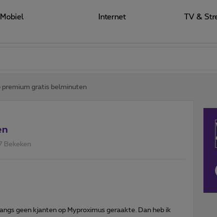
Mobiel
Internet
TV & Str
 premium gratis belminuten
en
7 Bekeken
langs geen kjanten op Myproximus geraakte. Dan heb ik