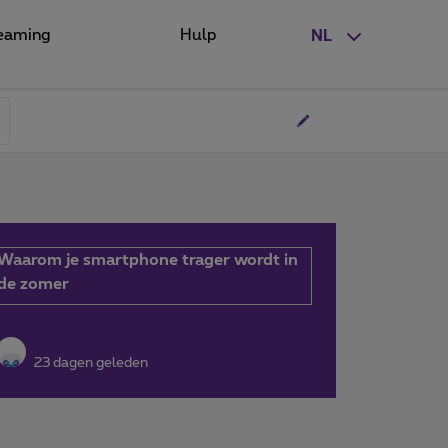
eaming
Hulp
NL
Waarom je smartphone trager wordt in
de zomer
23 dagen geleden