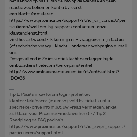
het aanbod op basis van de info op de website en geen
reactie zou bekomen kunt u bv. eerst
een klacht formuleren
https://www.proximus.be/support/nl/id_cr_contact/par
ticulieren/welkom-bij-support/contacteer-onze-
klantendienst.html
vind het antwoord - ik ken mijn nr - vraag over mijn factuur
(of technische vraag) - klacht - onderaan webpagina e-mail
ons
Desgevallend in 2e instantie klacht neerleggen bij de
ombudsdienst telecom (beroepsinstantie)
http://www.ombudsmantelecom.be/nl/onthaal.html?
IDC=36
Tip 1: Plaats in uw forum login-profiel uw
klantnr/telefoonnr (in een vrij veld bv. ticket kunt u
specifieke/privé info m.b.t. uw vraag vermelden, enkel
zichtbaar voor Proximus-medewerkers) // Tip 2:
Raadpleeg de FAQ pagina's
https://www.proximus.be/support/nl/id_zwpr_support/
particulieren/support.html