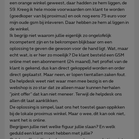
een orange winkel geweest, daar hadden ze hem liggen, de
S9. Kreeg ik hele mooie voorwaarden om klant te worden
(goedkoper van bij proximus) en ook nog eens 75 euro voor
mijn oude gsm bij inleveren. Daar hebben ze hem al liggen in
de winkel.
Ik begrijp niet waarom jullie eigenlijk zo ongelofelijk
incompetent zijn en te bekrompen blijkbaar om een
oplossing te geven die gewoon voor de hand ligt. Wat, maar
echt wat, is er hier zo moeilijk? De klant besteld een GSM
online met een abonnement (24 maand), het profiel van de
klant is gekend, dus kan direct gekoppeld worden en order
direct geplaatst. Maar neen, er lopen tientallen zaken fout.
De helpdesk weet niet waar men mee bezig is en de
webshop is zo star dat ze alleen maar kunnen herhalen
"joint offer" dat kan niet meneer. Terwijl de helpdesk ons
allen dit laat aanklikken.
De oplossing is simpel, laat ons het toestel gaan oppikken
bij de lokale proximus winkel. Maar o wee, dit kan ook niet,
want het is online.
Begrijpen jullie niet welke figuur jullie slaan? En welk
geduld een klant moet hebben met jullie?