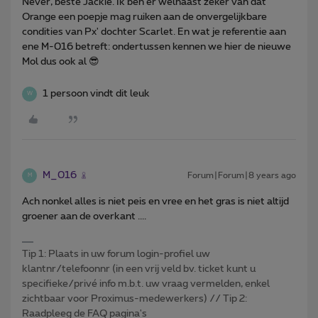
Never, beste Jackie. Ik ben er welhaast zeker van dat
Orange een poepje mag ruiken aan de onvergelijkbare
condities van Px' dochter Scarlet. En wat je referentie aan
ene M-016 betreft: ondertussen kennen we hier de nieuwe
Mol dus ook al 😎
1 persoon vindt dit leuk
W
M_016
Forum|Forum|8 years ago
M
Ach nonkel alles is niet peis en vree en het gras is niet altijd
groener aan de overkant ....
Tip 1: Plaats in uw forum login-profiel uw
klantnr/telefoonnr (in een vrij veld bv. ticket kunt u
specifieke/privé info m.b.t. uw vraag vermelden, enkel
zichtbaar voor Proximus-medewerkers) // Tip 2:
Raadpleeg de FAQ pagina's