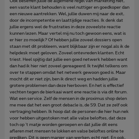
Ook beseffen jullie de algemene regel van marketing niet,
een vaste klant behouden is veel nuttiger en goedkoper dan
een nieuwe aantrekken. Wel, jullie duwen mij naar de exit,
door de incompetentie en laattijdige reacties. Ik denk dat
jullie ergens wel de frustraties in deze zoveelste reactie
kunnen lezen. Maar vertel mij nu toch gewoon eens, wat is
er hier zo moeilijk? Of hebben jullie zoveel dossiers open
staan met dit probleem, want blijkbaar zijn er nogal als ik de
helpdesk moet geloven. Zoveel ontevreden klanten. Echt
triest. Heel spijtig dat jullie een goed netwerk hebben want
dan had ik hier niet zoveel gereageerd. Ik twijfel telkens om
over te stappen omdat het netwerk gewoon goed is. Maar
mocht dit er niet zijn, ben ik direct weg en hadden jullie
grotere problemen dan deze hierboven. En het is effectief
vechten tegen de bierkaai want ene reactie is via dit forum.
Wat een service. Zelf de mensen in de proximus shop delen
me mee dat het een groot debacle is, de S9. Dat ze zelf ook
vertraging hebben. Ik hoop dat de personen die hier hun nek
voor hebben uitgestoken met alle valse beloftes, dat deze
toch op 't matje worden geroepen en dat jullie dit eens
afleren met mensen te lokken en valse beloftes online te
prediken. Dit is geen manier van werken, echt niet. En ook,