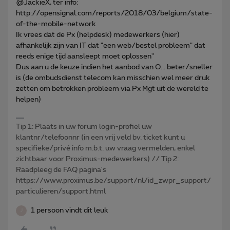
@JackieX, ter info:
http://opensignal.com/reports/2018/03/belgium/state-
of-the-mobile-network
Ik vrees dat de Px (helpdesk) medewerkers (hier)
afhankelijk zijn van IT dat "een web/bestel probleem" dat
reeds enige tijd aansleept moet oplossen"
Dus aan u de keuze indien het aanbod van O... beter/sneller
is (de ombudsdienst telecom kan misschien wel meer druk
zetten om betrokken probleem via Px Mgt uit de wereld te
helpen)
Tip 1: Plaats in uw forum login-profiel uw
klantnr/telefoonnr (in een vrij veld bv. ticket kunt u
specifieke/privé info m.b.t. uw vraag vermelden, enkel
zichtbaar voor Proximus-medewerkers) // Tip 2:
Raadpleeg de FAQ pagina's
https://www.proximus.be/support/nl/id_zwpr_support/
particulieren/support.html
1 persoon vindt dit leuk
J