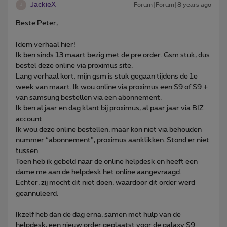
JackieX
Forum|Forum|8 years ago
J
Beste Peter,
Idem verhaal hier!
Ik ben sinds 13 maart bezig met de pre order. Gsm stuk, dus
bestel deze online via proximus site.
Lang verhaal kort, mijn gsm is stuk gegaan tijdens de 1e
week van maart. Ik wou online via proximus een S9 of S9 +
van samsung bestellen via een abonnement.
Ik ben al jaar en dag klant bij proximus, al paar jaar via BIZ
account.
Ik wou deze online bestellen, maar kon niet via behouden
nummer “abonnement”, proximus aanklikken. Stond er niet
tussen.
Toen heb ik gebeld naar de online helpdesk en heeft een
dame me aan de helpdesk het online aangevraagd.
Echter, zij mocht dit niet doen, waardoor dit order werd
geannuleerd.
Ikzelf heb dan de dag erna, samen met hulp van de
helpdesk, een nieuw order geplaatst voor de galaxy S9.