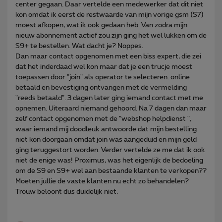
center gegaan. Daar vertelde een medewerker dat dit niet
kon omdat ik eerst de restwaarde van mijn vorige gsm (S7)
moest afkopen, wat ik ook gedaan heb. Van zodra mijn
nieuw abonnement actief zou zijn ging het wel lukken om de
S9+ te bestellen. Wat dacht je? Noppes.
Dan maar contact opgenomen met een biss expert, die zei
dat het inderdaad wel kon maar dat je een trucje moest
toepassen door "join" als operator te selecteren. online
betaald en bevestiging ontvangen met de vermelding
"reeds betaald". 3 dagen later ging iemand contact met me
opnemen. Uiteraard niemand gehoord. Na 7 dagen dan maar
zelf contact opgenomen met de "webshop helpdienst ",
waar iemand mij doodleuk antwoorde dat mijn bestelling
niet kon doorgaan omdat join was aangeduid en mijn geld
ging teruggestort worden. Verder vertelde ze me dat ik ook
niet de enige was! Proximus, was het eigenlijk de bedoeling
om de S9 en S9+ wel aan bestaande klanten te verkopen??
Moeten jullie de vaste klanten nu echt zo behandelen?
Trouw beloont dus duidelijk niet.