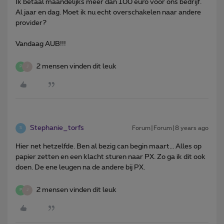
Ik betaal maandelijks meer dan 100 euro voor ons bedrijf.
Al jaar en dag. Moet ik nu echt overschakelen naar andere
provider?
Vandaag AUB!!!
2 mensen vinden dit leuk
P
J
Stephanie_torfs
Forum|Forum|8 years ago
S
Hier net hetzelfde. Ben al bezig can begin maart... Alles op
papier zetten en een klacht sturen naar PX. Zo ga ik dit ook
doen. De ene leugen na de andere bij PX.
2 mensen vinden dit leuk
P
J