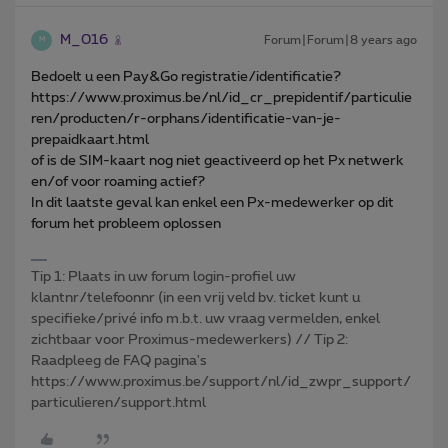
M_016
Forum|Forum|8 years ago
M
Bedoelt u een Pay&Go registratie/identificatie?
https://www.proximus.be/nl/id_cr_prepidentif/particulie
ren/producten/r-orphans/identificatie-van-je-
prepaidkaart.html
of is de SIM-kaart nog niet geactiveerd op het Px netwerk
en/of voor roaming actief?
In dit laatste geval kan enkel een Px-medewerker op dit
forum het probleem oplossen
Tip 1: Plaats in uw forum login-profiel uw
klantnr/telefoonnr (in een vrij veld bv. ticket kunt u
specifieke/privé info m.b.t. uw vraag vermelden, enkel
zichtbaar voor Proximus-medewerkers) // Tip 2:
Raadpleeg de FAQ pagina's
https://www.proximus.be/support/nl/id_zwpr_support/
particulieren/support.html