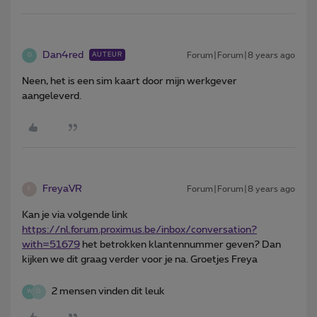
Dan4red
Forum|Forum|8 years ago
AUTEUR
D
Neen, het is een sim kaart door mijn werkgever
aangeleverd.
FreyaVR
Forum|Forum|8 years ago
F
Kan je via volgende link
https://nl.
forum.proximus.be/inbox/conversation?
with=51679
het betrokken klantennummer geven? Dan
kijken we dit graag verder voor je na. Groetjes Freya
2 mensen vinden dit leuk
W
O