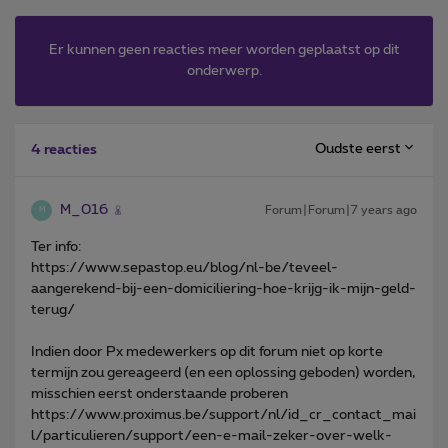
Er kunnen geen reacties meer worden geplaatst op dit
onderwerp.
Oudste eerst
4 reacties
M_016
Forum|Forum|7 years ago
M
Ter info:
https://www.sepastop.eu/blog/nl-be/teveel-
aangerekend-bij-een-domiciliering-hoe-krijg-ik-mijn-geld-
terug/
Indien door Px medewerkers op dit forum niet op korte
termijn zou gereageerd (en een oplossing geboden) worden,
misschien eerst onderstaande proberen
https://www.proximus.be/support/nl/id_cr_contact_mai
l/particulieren/support/een-e-mail-zeker-over-welk-