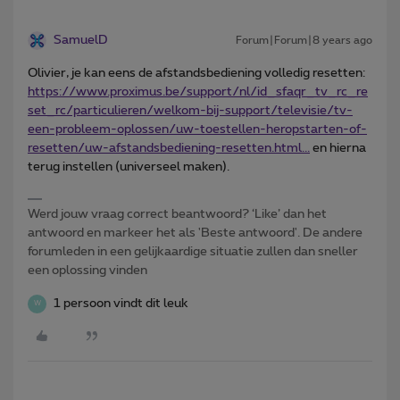
SamuelD
Forum|Forum|8 years ago
Olivier, je kan eens de afstandsbediening volledig resetten:
https://www.proximus.be/support/nl/id_sfaqr_tv_rc_re
set_rc/particulieren/welkom-bij-support/televisie/tv-
een-probleem-oplossen/uw-toestellen-heropstarten-of-
resetten/uw-afstandsbediening-resetten.html...
en hierna
terug instellen (universeel maken).
Werd jouw vraag correct beantwoord? ‘Like’ dan het
antwoord en markeer het als 'Beste antwoord'. De andere
forumleden in een gelijkaardige situatie zullen dan sneller
een oplossing vinden
1 persoon vindt dit leuk
W