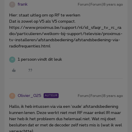
frank
Forum|Forum|8 years ago
F
Hier: staat uitleg om op RF te werken
Dat is zowel op V5 als V5 compact.
https://www.proximus.be/support/nl/id_sfaqr_tv_rc_ra
dio/particulieren/welkom-bij-support/televisie/proximus-
tv-installeren/afstandsbediening/afstandsbediening-via-
radiofrequenties.html
1 persoon vindt dit leuk
W
Olivier_025
Forum|Forum|8 years ago
AUTEUR
O
Hallo, ik heb intussen via via een 'oude' afstandsbediening
kunnen lenen. Deze werkt niet met RF maar enkel IR maar
hier heb ik het probleem dus helemaal niet. Wat mij doet
besluiten dat er met de decoder zelf niets mis is (wat ik wel
verwachtte).