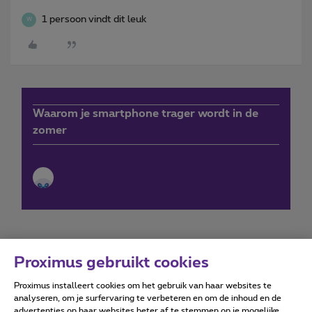
1 persoon vindt dit leuk
W
Waarom je smartphone trager wordt in de
zomer
Proximus gebruikt cookies
Proximus installeert cookies om het gebruik van haar websites te
Forumvoorwaarden
Accessibility statement
analyseren, om je surfervaring te verbeteren en om de inhoud en de
advertenties op haar websites beter af te stemmen op je mogelijke