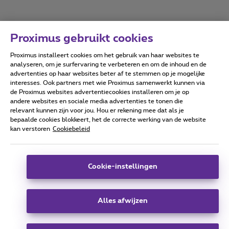
Proximus gebruikt cookies
Proximus installeert cookies om het gebruik van haar websites te
Forumvoorwaarden
Accessibility statement
analyseren, om je surfervaring te verbeteren en om de inhoud en de
advertenties op haar websites beter af te stemmen op je mogelijke
interesses. Ook partners met wie Proximus samenwerkt kunnen via
de Proximus websites advertentiecookies installeren om je op
andere websites en sociale media advertenties te tonen die
relevant kunnen zijn voor jou. Hou er rekening mee dat als je
Alle rechten voorbehouden. ©
2026
Proximus
bepaalde cookies blokkeert, het de correcte werking van de website
kan verstoren
Cookiebeleid
Algemene voorwaarden, consumenteninfo
Prijslijst en tarieven
Toegankelijkheid
Privacy
Cookiebeleid
Cookie manager
Bedrijfsgegevens
Deze website is gecreëerd en wordt beheerd conform het
Cookie-instellingen
Belgisch recht.
Koning Albert II-laan 27 - B-1030 Brussel.
Alles afwijzen
Carrier & Wholesale Solutions