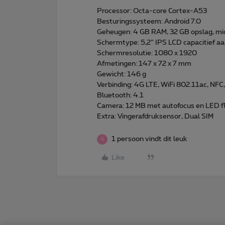
Processor: Octa-core Cortex-A53
Besturingssysteem: Android 7.0
Geheugen: 4 GB RAM, 32 GB opslag, mi
Schermtype: 5,2” IPS LCD capacitief 
Schermresolutie: 1080 x 1920
Afmetingen: 147 x 72 x 7 mm
Gewicht: 146 g
Verbinding: 4G LTE, WiFi 802.11ac, NFC
Bluetooth: 4.1
Camera: 12 MB met autofocus en LED f
Extra: Vingerafdruksensor, Dual SIM
1 persoon vindt dit leuk
G
Like