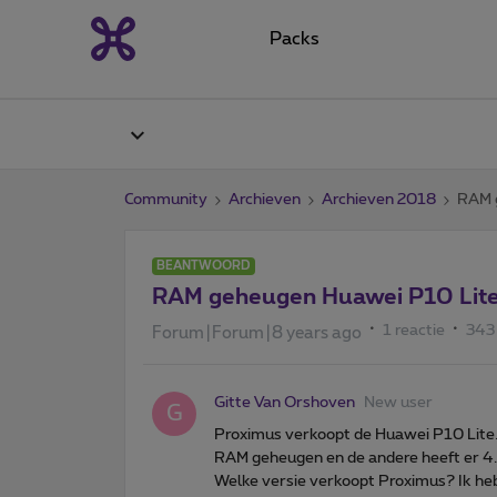
Packs
Community
Archieven
Archieven 2018
RAM 
BEANTWOORD
RAM geheugen Huawei P10 Lit
1 reactie
343
Forum|Forum|8 years ago
Gitte Van Orshoven
New user
G
Proximus verkoopt de Huawei P10 Lite. 
RAM geheugen en de andere heeft er 4. V
Welke versie verkoopt Proximus? Ik he