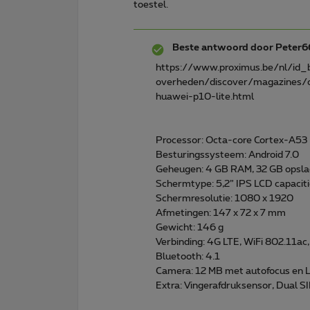
toestel.
Beste antwoord door
Peter6
https://www.proximus.be/nl/id_
overheden/discover/magazines/o
huawei-p10-lite.html
Processor: Octa-core Cortex-A53
Besturingssysteem: Android 7.0
Geheugen: 4 GB RAM, 32 GB opsla
Schermtype: 5,2” IPS LCD capacit
Schermresolutie: 1080 x 1920
Afmetingen: 147 x 72 x 7 mm
Gewicht: 146 g
Verbinding: 4G LTE, WiFi 802.11ac
Bluetooth: 4.1
Camera: 12 MB met autofocus en L
Extra: Vingerafdruksensor, Dual S