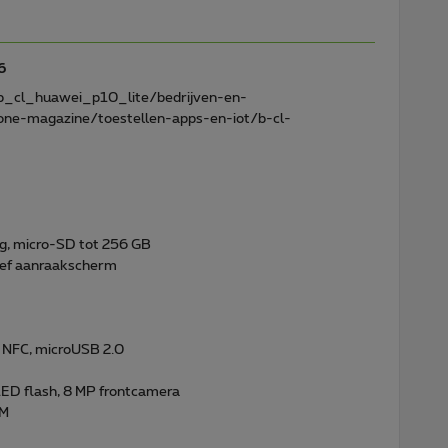
6
b_cl_huawei_p10_lite/bedrijven-en-
ne-magazine/toestellen-apps-en-iot/b-cl-
g, micro-SD tot 256 GB
ief aanraakscherm
, NFC, microUSB 2.0
ED flash, 8 MP frontcamera
IM