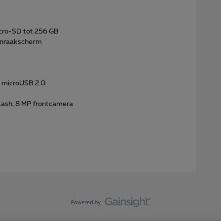
cro-SD tot 256 GB
aanraakscherm
, microUSB 2.0
lash, 8 MP frontcamera