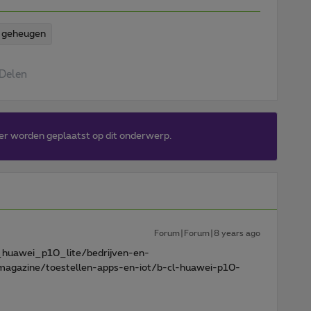
 geheugen
Delen
er worden geplaatst op dit onderwerp.
Forum|Forum|8 years ago
_huawei_p10_lite/bedrijven-en-
agazine/toestellen-apps-en-iot/b-cl-huawei-p10-