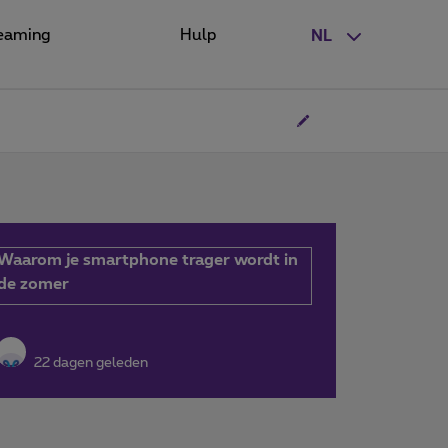
eaming
Hulp
NL
Waarom je smartphone trager wordt in
de zomer
22 dagen geleden