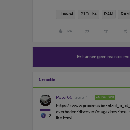
Huawei
P10 Lite
RAM
RAM
Like
Er kunnen geen reacties me
1 reactie
Peter66
Guru
ANTWOORD
https://www.proximus.be/nl/id_b_cl
overheden/discover/magazines/one-m
+2
lite.html