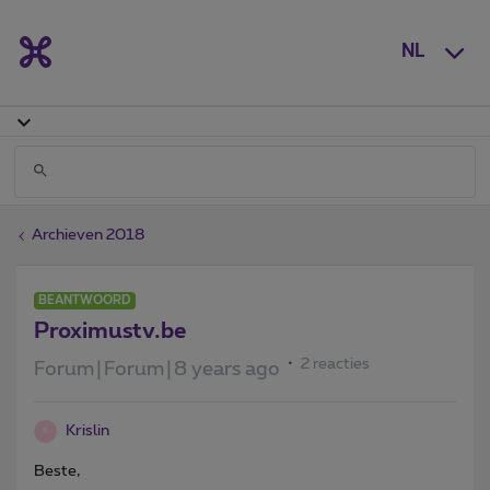
NL
Archieven 2018
BEANTWOORD
Proximustv.be
2 reacties
Forum|Forum|8 years ago
Krislin
K
Beste,