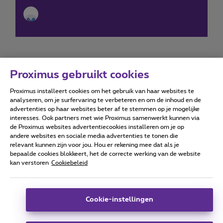
Proximus gebruikt cookies
Proximus installeert cookies om het gebruik van haar websites te
Forumvoorwaarden
Accessibility statement
analyseren, om je surfervaring te verbeteren en om de inhoud en de
advertenties op haar websites beter af te stemmen op je mogelijke
interesses. Ook partners met wie Proximus samenwerkt kunnen via
de Proximus websites advertentiecookies installeren om je op
andere websites en sociale media advertenties te tonen die
relevant kunnen zijn voor jou. Hou er rekening mee dat als je
Alle rechten voorbehouden. ©
2026
Proximus
bepaalde cookies blokkeert, het de correcte werking van de website
kan verstoren
Cookiebeleid
Algemene voorwaarden, consumenteninfo
Prijslijst en tarieven
Toegankelijkheid
Privacy
Cookiebeleid
Cookie manager
Bedrijfsgegevens
Deze website is gecreëerd en wordt beheerd conform het
Cookie-instellingen
Belgisch recht.
Koning Albert II-laan 27 - B-1030 Brussel.