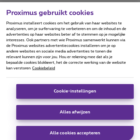
Proximus gebruikt cookies
Proximus installeert cookies om het gebruik van haar websites te
Forumvoorwaarden
Accessibility statement
analyseren, om je surfervaring te verbeteren en om de inhoud en de
advertenties op haar websites beter af te stemmen op je mogelijke
interesses. Ook partners met wie Proximus samenwerkt kunnen via
de Proximus websites advertentiecookies installeren om je op
andere websites en sociale media advertenties te tonen die
relevant kunnen zijn voor jou. Hou er rekening mee dat als je
Alle rechten voorbehouden. ©
2026
Proximus
bepaalde cookies blokkeert, het de correcte werking van de website
kan verstoren
Cookiebeleid
Algemene voorwaarden, consumenteninfo
Prijslijst en tarieven
Toegankelijkheid
Privacy
Cookiebeleid
Cookie manager
Bedrijfsgegevens
Deze website is gecreëerd en wordt beheerd conform het
Cookie-instellingen
Belgisch recht.
Koning Albert II-laan 27 - B-1030 Brussel.
Alles afwijzen
Carrier & Wholesale Solutions
Alle cookies accepteren
Proximus Group
|
Telindus