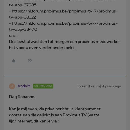
tv-app-37985
- https://nl.forum.proximus.be/proximus-tv-7/proximus-
tv-app-38322
- https://nl.forum.proximus.be/proximus-tv-7/proximus-
tv-app-38470
enz...
Dus best afwachten tot morgen een proximus medewerker
het voor u even verder onderzoekt.
AndyM
Forum|Forum|9 years ago
ANTWOORD
A
Dag Robanne,
Kan je mij even, via prive bericht, je klantnummer
doorsturen die gelinkt is aan Proximus TV (vaste
lijn/internet, dit kan je via :