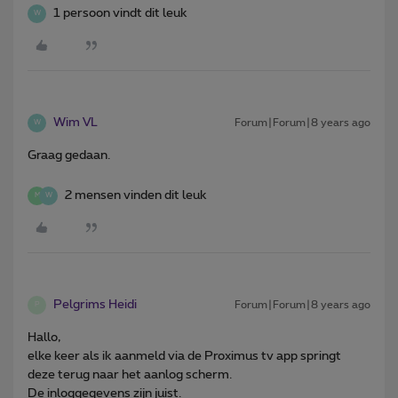
1 persoon vindt dit leuk
W
Wim VL
Forum|Forum|8 years ago
W
Graag gedaan.
2 mensen vinden dit leuk
M
W
Pelgrims Heidi
Forum|Forum|8 years ago
P
Hallo,
elke keer als ik aanmeld via de Proximus tv app springt
deze terug naar het aanlog scherm.
De inloggegevens zijn juist.