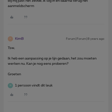
Bij mij juist het zelfde, ik log in en daarna terug het
aanmeldscherm
KimB
Forum|Forum|8 years ago
K
Tsw,
Ik heb een aanpassing op je lijn gedaan, het zou moeten
werken nu. Kan je nog eens proberen?
Groeten
1 persoon vindt dit leuk
W