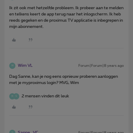
Ik zit ook met hetzelfde probleem. Ik probeer aan te melden
en telkens keert de app terug naar het inlogscherm. Ik heb
reeds gegeken en de proximus TV applicatie is inbegrepen in
mijn abonnement.
Wim VL
Forum|Forum|8 years ago
W
Dag Sanne, kan je nog eens opnieuw proberen aanloggen
met je myproximus login? MVG, Wim
2 mensen vinden dit leuk
W
S
Sanne_VC
Forum|Forum|8 years ago
S