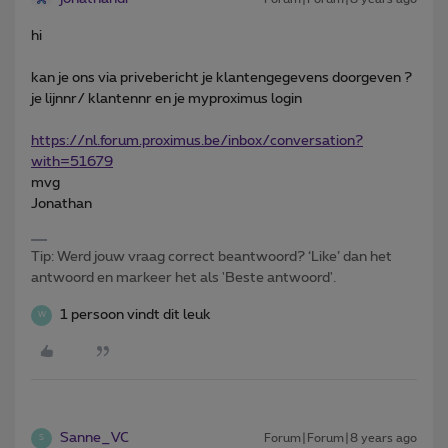
hi
kan je ons via privebericht je klantengegevens doorgeven ?
je lijnnr/ klantennr en je myproximus login
https://nl.forum.proximus.be/inbox/conversation?
with=51679
mvg
Jonathan
Tip: Werd jouw vraag correct beantwoord? ‘Like’ dan het
antwoord en markeer het als 'Beste antwoord'.
1 persoon vindt dit leuk
W
Sanne_VC
Forum|Forum|8 years ago
S