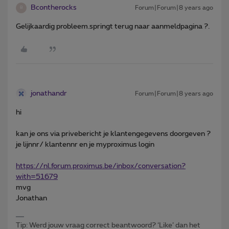
Bcontherocks
Forum|Forum|8 years ago
B
Gelijkaardig probleem.springt terug naar aanmeldpagina ?.
jonathandr
Forum|Forum|8 years ago
hi
kan je ons via privebericht je klantengegevens doorgeven ?
je lijnnr/ klantennr en je myproximus login
https://nl.forum.proximus.be/inbox/conversation?
with=51679
mvg
Jonathan
Tip: Werd jouw vraag correct beantwoord? ‘Like’ dan het