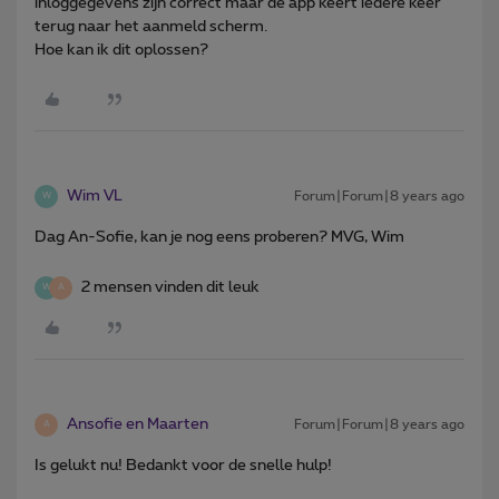
inloggegevens zijn correct maar de app keert iedere keer
terug naar het aanmeld scherm.
Hoe kan ik dit oplossen?
Wim VL
Forum|Forum|8 years ago
W
Dag An-Sofie, kan je nog eens proberen? MVG, Wim
2 mensen vinden dit leuk
W
A
Ansofie en Maarten
Forum|Forum|8 years ago
A
Is gelukt nu! Bedankt voor de snelle hulp!