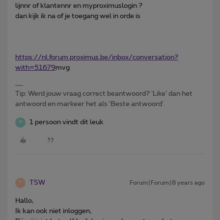
lijnnr of klantennr en myproximuslogin ?
dan kijk ik na of je toegang wel in orde is
https://nl.forum.proximus.be/inbox/conversation?
with=51679
mvg
Tip: Werd jouw vraag correct beantwoord? ‘Like’ dan het
antwoord en markeer het als 'Beste antwoord'.
1 persoon vindt dit leuk
W
TSW
Forum|Forum|8 years ago
T
Hallo,
Ik kan ook niet inloggen,