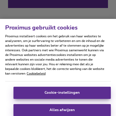
Proximus gebruikt cookies
Proximus installeert cookies om het gebruik van haar websites te
Forumvoorwaarden
Accessibility statement
analyseren, om je surfervaring te verbeteren en om de inhoud en de
advertenties op haar websites beter af te stemmen op je mogelijke
interesses. Ook partners met wie Proximus samenwerkt kunnen via
de Proximus websites advertentiecookies installeren om je op
andere websites en sociale media advertenties te tonen die
relevant kunnen zijn voor jou. Hou er rekening mee dat als je
Alle rechten voorbehouden. ©
2026
Proximus
bepaalde cookies blokkeert, het de correcte werking van de website
kan verstoren
Cookiebeleid
Algemene voorwaarden, consumenteninfo
Prijslijst en tarieven
Toegankelijkheid
Privacy
Cookiebeleid
Cookie manager
Bedrijfsgegevens
Deze website is gecreëerd en wordt beheerd conform het
Cookie-instellingen
Belgisch recht.
Koning Albert II-laan 27 - B-1030 Brussel.
Alles afwijzen