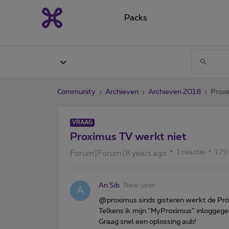
Packs
Community
Archieven
Archieven 2018
Proxi
VRAAG
Proximus TV werkt niet
1 reactie
179
Forum|Forum|8 years ago
An Sib
New user
A
@proximus sinds gisteren werkt de Pro
Telkens ik mijn “MyProximus” inloggege
Graag snel een oplossing aub!