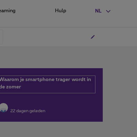
eaming
Hulp
NL
Waarom je smartphone trager wordt in
de zomer
22 dagen geleden