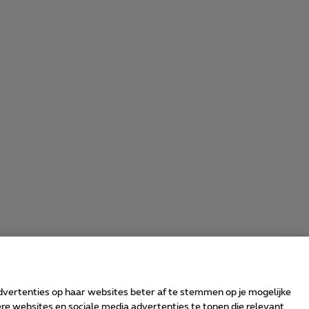
advertenties op haar websites beter af te stemmen op je mogelijke
e websites en sociale media advertenties te tonen die relevant