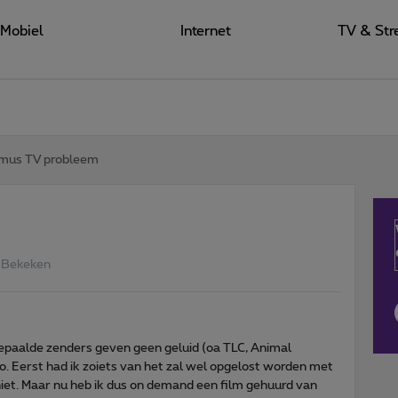
Mobiel
Internet
TV & Str
imus TV probleem
 Bekeken
epaalde zenders geven geen geluid (oa TLC, Animal
zo. Eerst had ik zoiets van het zal wel opgelost worden met
niet. Maar nu heb ik dus on demand een film gehuurd van