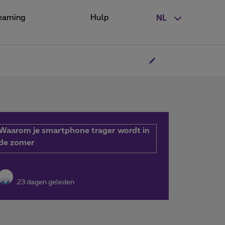
eaming
Hulp
NL
Waarom je smartphone trager wordt in
de zomer
23 dagen geleden