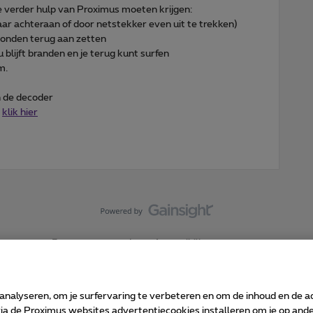
l je verder hulp van Proximus moeten krijgen:
ar achteraan of door netstekker even uit te trekken)
conden terug aan zetten
 blijft branden en je terug kunt surfen
m.
n de decoder
>
klik hier
Forumvoorwaarden
Accessibility statement
 analyseren, om je surfervaring te verbeteren en om de inhoud en de 
 de Proximus websites advertentiecookies installeren om je op ander