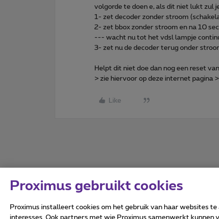
volgorde te doen e, als dit niet lukt zu
1- zet decoder zonder stroom (schakela
2- zet bbox zonder stroom en na 10 se
--- wacht nu tot het vdsl lampje continu
3- zet nu de decoder terug onder stroo
Helpt dit niet doe dan nog een reset va
> zie hiervoor op deze internet pagina 
Like
Proximus gebruikt cookies
Proximus installeert cookies om het gebruik van haar websites te
interesses. Ook partners met wie Proximus samenwerkt kunnen via