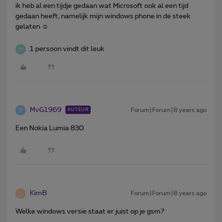
ik heb al een tijdje gedaan wat Microsoft ook al een tijd
gedaan heeft, namelijk mijn windows phone in de steek
gelaten ☺️
1 persoon vindt dit leuk
W
MvG1969
Forum|Forum|8 years ago
AUTEUR
M
Een Nokia Lumia 830
KimB
Forum|Forum|8 years ago
K
Welke windows versie staat er juist op je gsm?