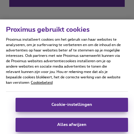
Proximus gebruikt cookies
Proximus installeert cookies om het gebruik van haar websites te
Forumvoorwaarden
Accessibility statement
analyseren, om je surfervaring te verbeteren en om de inhoud en de
advertenties op haar websites beter af te stemmen op je mogelijke
interesses. Ook partners met wie Proximus samenwerkt kunnen via
de Proximus websites advertentiecookies installeren om je op
andere websites en sociale media advertenties te tonen die
relevant kunnen zijn voor jou. Hou er rekening mee dat als je
Alle rechten voorbehouden. ©
2026
Proximus
bepaalde cookies blokkeert, het de correcte werking van de website
kan verstoren
Cookiebeleid
Algemene voorwaarden, consumenteninfo
Prijslijst en tarieven
Toegankelijkheid
Privacy
Cookiebeleid
Cookie manager
Bedrijfsgegevens
Deze website is gecreëerd en wordt beheerd conform het
Cookie-instellingen
Belgisch recht.
Koning Albert II-laan 27 - B-1030 Brussel.
Alles afwijzen