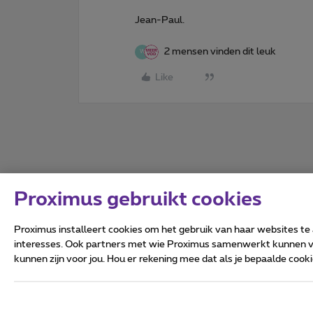
Jean-Paul.
2 mensen vinden dit leuk
W
Like
Proximus gebruikt cookies
Proximus installeert cookies om het gebruik van haar websites te
interesses. Ook partners met wie Proximus samenwerkt kunnen via
kunnen zijn voor jou. Hou er rekening mee dat als je bepaalde coo
Alle rechten voorbehouden.
Algemene voorwaarden, con
Privacy
Cookiebeleid
Deze website is gecreëerd en