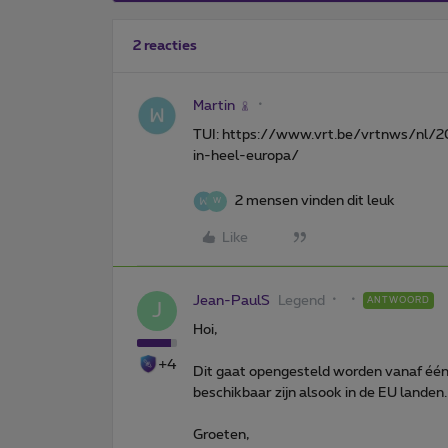
2 reacties
Martin
TUI: https://www.vrt.be/vrtnws/nl/
in-heel-europa/
2 mensen vinden dit leuk
W
Like
Jean-PaulS
Legend
ANTWOORD
J
Hoi,
+4
Dit gaat opengesteld worden vanaf één 
beschikbaar zijn alsook in de EU landen.
Groeten,