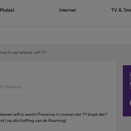
Mobiel
Internet
TV & Str
mus tv op telenet wifi ??
87 Bekeken
elenet wifi is werkt Proximus tv overal niet ?? klopt dat?
and ( na afschaffing van de Roaming)