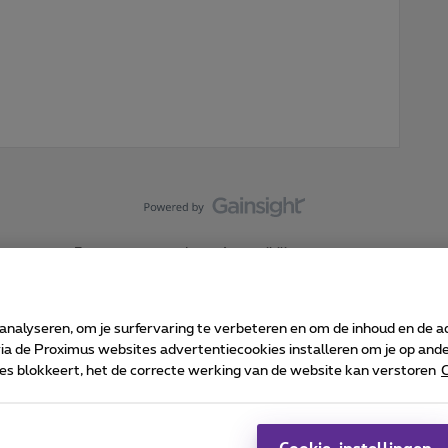
Forumvoorwaarden
Accessibility statement
 analyseren, om je surfervaring te verbeteren en om de inhoud en de 
 de Proximus websites advertentiecookies installeren om je op ander
kies blokkeert, het de correcte werking van de website kan verstoren
C
 ©
2026
Proximus
sumenteninfo
Prijslijst en tarieven
Toegankelijkheid
Cookie manager
Bedrijfsgegevens
Ca
 wordt beheerd conform het Belgisch recht.
Pr