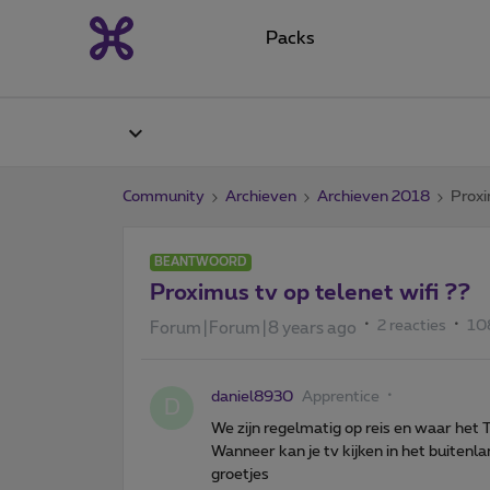
Packs
Community
Archieven
Archieven 2018
Proxi
BEANTWOORD
Proximus tv op telenet wifi ??
2 reacties
10
Forum|Forum|8 years ago
daniel8930
Apprentice
D
We zijn regelmatig op reis en waar het T
Wanneer kan je tv kijken in het buitenl
groetjes