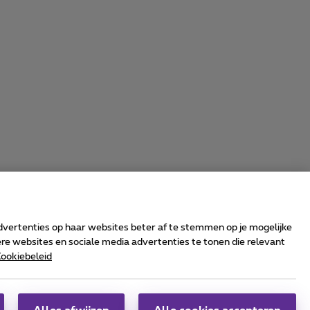
advertenties op haar websites beter af te stemmen op je mogelijke
e websites en sociale media advertenties te tonen die relevant
ookiebeleid
rrier & Wholesale Solutions
oximus Group
|
Telindus