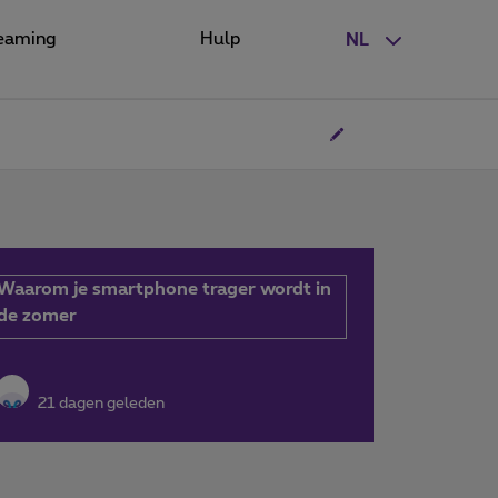
eaming
Hulp
NL
Waarom je smartphone trager wordt in
de zomer
21 dagen geleden