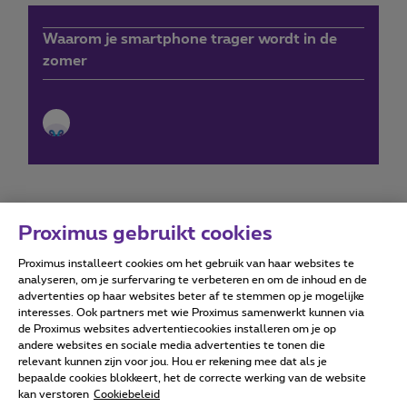
Waarom je smartphone trager wordt in de
zomer
Proximus gebruikt cookies
Proximus installeert cookies om het gebruik van haar websites te
Forumvoorwaarden
Accessibility statement
analyseren, om je surfervaring te verbeteren en om de inhoud en de
advertenties op haar websites beter af te stemmen op je mogelijke
interesses. Ook partners met wie Proximus samenwerkt kunnen via
de Proximus websites advertentiecookies installeren om je op
andere websites en sociale media advertenties te tonen die
relevant kunnen zijn voor jou. Hou er rekening mee dat als je
Alle rechten voorbehouden. ©
2026
Proximus
bepaalde cookies blokkeert, het de correcte werking van de website
kan verstoren
Cookiebeleid
Algemene voorwaarden, consumenteninfo