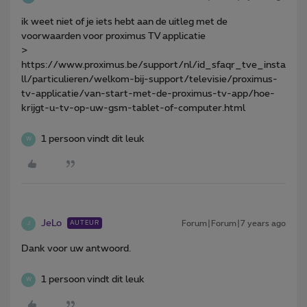
ik weet niet of je iets hebt aan de uitleg met de
voorwaarden voor proximus TV applicatie
>
https://www.proximus.be/support/nl/id_sfaqr_tve_insta
ll/particulieren/welkom-bij-support/televisie/proximus-
tv-applicatie/van-start-met-de-proximus-tv-app/hoe-
krijgt-u-tv-op-uw-gsm-tablet-of-computer.html
1 persoon vindt dit leuk
W
JeLo
Forum|Forum|7 years ago
AUTEUR
J
Dank voor uw antwoord.
1 persoon vindt dit leuk
W