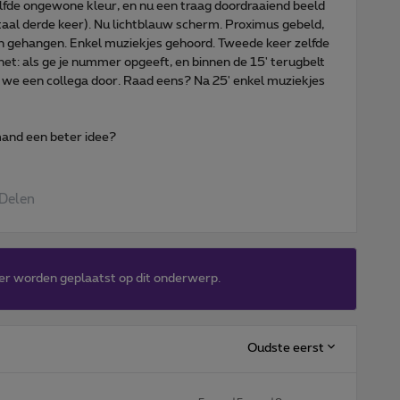
elfde ongewone kleur, en nu een traag doordraaiend beeld
taal derde keer). Nu lichtblauw scherm. Proximus gebeld,
ijn gehangen. Enkel muziekjes gehoord. Tweede keer zelfde
net: als ge je nummer opgeeft, en binnen de 15' terugbelt
e een collega door. Raad eens? Na 25' enkel muziekjes
mand een beter idee?
Delen
er worden geplaatst op dit onderwerp.
Oudste eerst