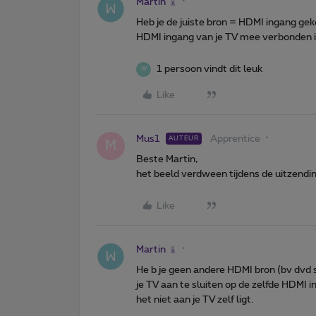
Martin
Heb je de juiste bron = HDMI ingang ge
HDMI ingang van je TV mee verbonden 
1 persoon vindt dit leuk
W
Like
Mus1
Apprentice
AUTEUR
M
Beste Martin,
het beeld verdween tijdens de uitzendin
Like
Martin
He b je geen andere HDMI bron (bv dvd s
je TV aan te sluiten op de zelfde HDMI 
het niet aan je TV zelf ligt.