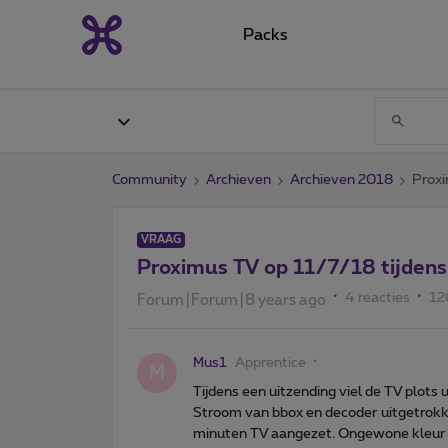
Packs
Community
Archieven
Archieven 2018
Proxi
VRAAG
Proximus TV op 11/7/18 tijdens 
4 reacties
12
Forum|Forum|8 years ago
Mus1
Apprentice
M
Tijdens een uitzending viel de TV plots 
Stroom van bbox en decoder uitgetrokk
minuten TV aangezet. Ongewone kleur (