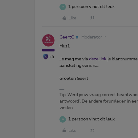
1 persoon vindt dit leuk
W
Like
GeertC
Moderator
Mus1
+4
Je mag me via
deze link
je klantnummer
aansluiting eens na.
Groeten Geert
Tip: Werd jouw vraag correct beantwoor
antwoord'. De andere forumleden in een 
vinden.
1 persoon vindt dit leuk
W
Like