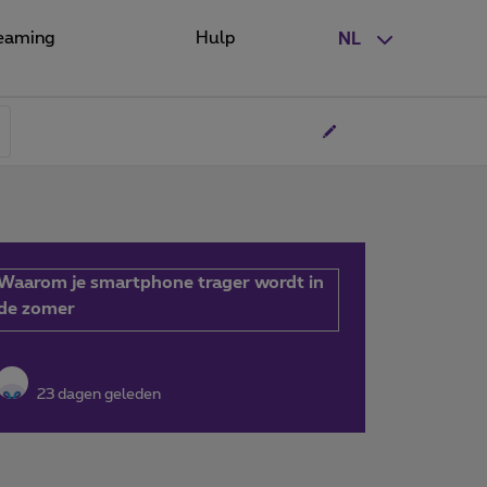
eaming
Hulp
NL
Waarom je smartphone trager wordt in
de zomer
23 dagen geleden