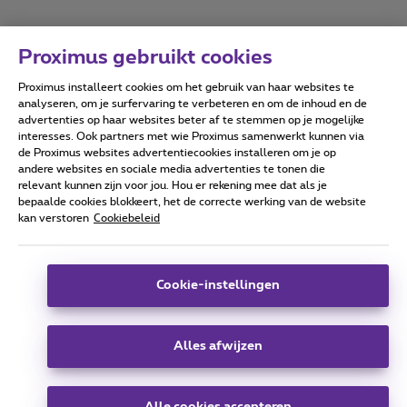
Proximus gebruikt cookies
Proximus installeert cookies om het gebruik van haar websites te
Forumvoorwaarden
Accessibility statement
analyseren, om je surfervaring te verbeteren en om de inhoud en de
advertenties op haar websites beter af te stemmen op je mogelijke
interesses. Ook partners met wie Proximus samenwerkt kunnen via
de Proximus websites advertentiecookies installeren om je op
andere websites en sociale media advertenties te tonen die
relevant kunnen zijn voor jou. Hou er rekening mee dat als je
Alle rechten voorbehouden. ©
2026
Proximus
bepaalde cookies blokkeert, het de correcte werking van de website
kan verstoren
Cookiebeleid
Algemene voorwaarden, consumenteninfo
Prijslijst en tarieven
Toegankelijkheid
Privacy
Cookiebeleid
Cookie manager
Bedrijfsgegevens
Deze website is gecreëerd en wordt beheerd conform het
Cookie-instellingen
Belgisch recht.
Koning Albert II-laan 27 - B-1030 Brussel.
Alles afwijzen
Carrier & Wholesale Solutions