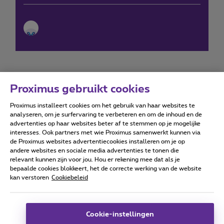
Proximus gebruikt cookies
Proximus installeert cookies om het gebruik van haar websites te
Forumvoorwaarden
Accessibility statement
analyseren, om je surfervaring te verbeteren en om de inhoud en de
advertenties op haar websites beter af te stemmen op je mogelijke
interesses. Ook partners met wie Proximus samenwerkt kunnen via
de Proximus websites advertentiecookies installeren om je op
andere websites en sociale media advertenties te tonen die
relevant kunnen zijn voor jou. Hou er rekening mee dat als je
Alle rechten voorbehouden. ©
2026
Proximus
bepaalde cookies blokkeert, het de correcte werking van de website
kan verstoren
Cookiebeleid
Algemene voorwaarden, consumenteninfo
Prijslijst en tarieven
Toegankelijkheid
Privacy
Cookiebeleid
Cookie manager
Bedrijfsgegevens
Deze website is gecreëerd en wordt beheerd conform het
Cookie-instellingen
Belgisch recht.