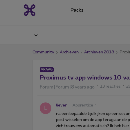
Packs
Community
Archieven
Archieven 2018
Proxi
VRAAG
Proximus tv app windows 10 valt
13 reacties
2
Forum|Forum|8 years ago
lieven_
Apprentice
L
na een bepaalde tijd kijken op een secon
post wisselen om de app terug aan de p
zich trouwens automatisch? Ik heb hier