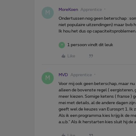
MoreKoen
Apprentice
M
Ondertussen nog geen beterschap : soms
niet populaire uitzendingen) maar bvb he
Ik hou het dus op capaciteitsproblemen.
1 persoon vindt dit leuk
M
Like
MVD
Apprentice
M
Voor mij ook geen beterschap, maar nu is
alleen de bovenste regel ( eergisteren, g
meer kiezen. Somige ketens ( franse ) 
mei met details, al de andere dagen zij
geeft wel de keuzes van Eurosprt 1. Ik zi
Als ik een programma kies krijg ik de m
a.u.b." Als ik herstarten kies sluit hij 
Like