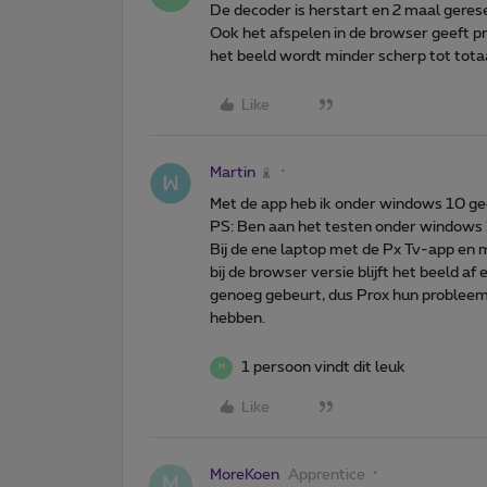
De decoder is herstart en 2 maal gereset.
Ook het afspelen in de browser geeft 
het beeld wordt minder scherp tot totaa
Like
Martin
Met de app heb ik onder windows 10 gee
PS: Ben aan het testen onder windows 
Bij de ene laptop met de Px Tv-app en 
bij de browser versie blijft het beeld af 
genoeg gebeurt, dus Prox hun probleem z
hebben.
1 persoon vindt dit leuk
M
Like
MoreKoen
Apprentice
M