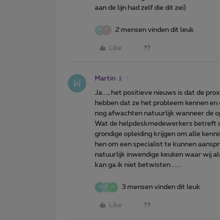
aan de lijn had zelf die dit zei)
2 mensen vinden dit leuk
M
F
Like
Martin
Ja...., het positieve nieuws is dat de 
hebben dat ze het probleem kennen en e
nog afwachten natuurlijk wanneer de op
Wat de helpdeskmedewerkers betreft daa
grondige opleiding krijgen om alle kenni
hen om een specialist te kunnen aansprek
natuurlijk inwendige keuken waar wij al
kan ga ik niet betwisten ......
3 mensen vinden dit leuk
W
M
M
Like