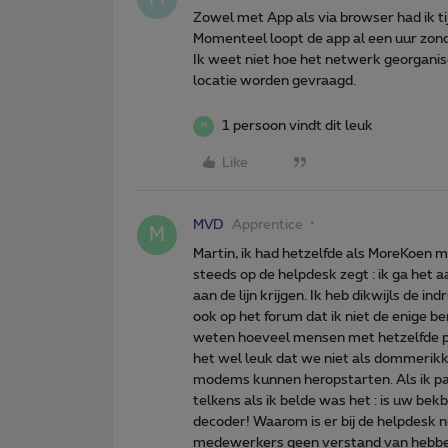
Zowel met App als via browser had ik 
Momenteel loopt de app al een uur zonde
Ik weet niet hoe het netwerk georganis
locatie worden gevraagd.
1 persoon vindt dit leuk
M
Like
MVD
Apprentice
M
Martin, ik had hetzelfde als MoreKoen m
steeds op de helpdesk zegt : ik ga het
aan de lijn krijgen. Ik heb dikwijls de i
ook op het forum dat ik niet de enige b
weten hoeveel mensen met hetzelfde pro
het wel leuk dat we niet als dommerik
modems kunnen heropstarten. Als ik pa
telkens als ik belde was het : is uw bek
decoder! Waarom is er bij de helpdesk
medewerkers geen verstand van hebben (