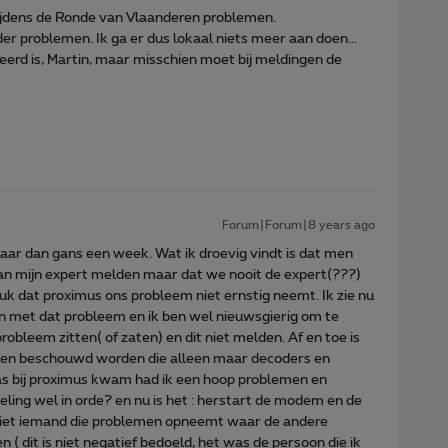
tijdens de Ronde van Vlaanderen problemen.
r problemen. Ik ga er dus lokaal niets meer aan doen...
eerd is, Martin, maar misschien moet bij meldingen de
Forum|Forum|8 years ago
aar dan gans een week. Wat ik droevig vindt is dat men
 aan mijn expert melden maar dat we nooit de expert(???)
ndruk dat proximus ons probleem niet ernstig neemt. Ik zie nu
en met dat probleem en ik ben wel nieuwsgierig om te
bleem zitten( of zaten) en dit niet melden. Af en toe is
ken beschouwd worden die alleen maar decoders en
s bij proximus kwam had ik een hoop problemen en
beling wel in orde? en nu is het : herstart de modem en de
 niet iemand die problemen opneemt waar de andere
 dit is niet negatief bedoeld, het was de persoon die ik