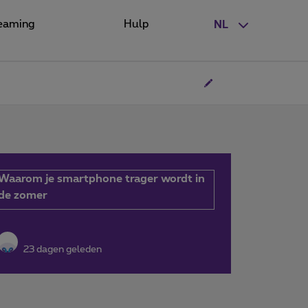
eaming
Hulp
NL
Waarom je smartphone trager wordt in
de zomer
23 dagen geleden