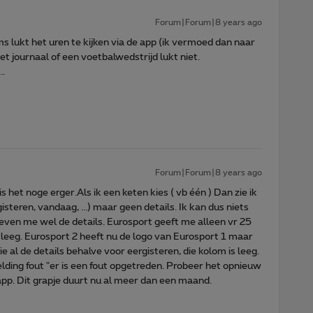
Forum|Forum|8 years ago
 lukt het uren te kijken via de app (ik vermoed dan naar
t journaal of een voetbalwedstrijd lukt niet.
..
Forum|Forum|8 years ago
 het noge erger.Als ik een keten kies ( vb één ) Dan zie ik
isteren, vandaag, ...) maar geen details. Ik kan dus niets
geven me wel de details. Eurosport geeft me alleen vr 25
n leeg. Eurosport 2 heeft nu de logo van Eurosport 1 maar
e al de details behalve voor eergisteren, die kolom is leeg.
elding fout "er is een fout opgetreden. Probeer het opnieuw
de app. Dit grapje duurt nu al meer dan een maand.