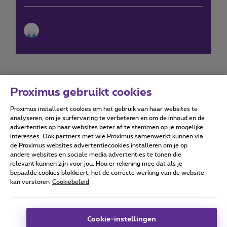
Proximus gebruikt cookies
Proximus installeert cookies om het gebruik van haar websites te
Forumvoorwaarden
Accessibility statement
analyseren, om je surfervaring te verbeteren en om de inhoud en de
advertenties op haar websites beter af te stemmen op je mogelijke
interesses. Ook partners met wie Proximus samenwerkt kunnen via
de Proximus websites advertentiecookies installeren om je op
andere websites en sociale media advertenties te tonen die
relevant kunnen zijn voor jou. Hou er rekening mee dat als je
Alle rechten voorbehouden. ©
2026
Proximus
bepaalde cookies blokkeert, het de correcte werking van de website
kan verstoren
Cookiebeleid
Algemene voorwaarden, consumenteninfo
Prijslijst en tarieven
Toegankelijkheid
Privacy
Cookiebeleid
Cookie manager
Bedrijfsgegevens
Deze website is gecreëerd en wordt beheerd conform het
Cookie-instellingen
Belgisch recht.