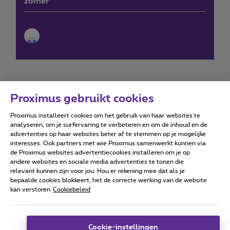
zomer
Proximus gebruikt cookies
Proximus installeert cookies om het gebruik van haar websites te
Forumvoorwaarden
Accessibility statement
analyseren, om je surfervaring te verbeteren en om de inhoud en de
advertenties op haar websites beter af te stemmen op je mogelijke
interesses. Ook partners met wie Proximus samenwerkt kunnen via
de Proximus websites advertentiecookies installeren om je op
andere websites en sociale media advertenties te tonen die
relevant kunnen zijn voor jou. Hou er rekening mee dat als je
Alle rechten voorbehouden. ©
2026
Proximus
bepaalde cookies blokkeert, het de correcte werking van de website
kan verstoren
Cookiebeleid
Algemene voorwaarden, consumenteninfo
Prijslijst en tarieven
Toegankelijkheid
Privacy
Cookiebeleid
Cookie manager
Bedrijfsgegevens
Deze website is gecreëerd en wordt beheerd conform het
Cookie-instellingen