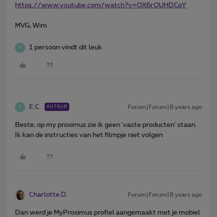
https://www.youtube.com/watch?v=0X6rOUHDCqY
MVG, Wim
1 persoon vindt dit leuk
W
E.C.
Forum|Forum|8 years ago
AUTEUR
E
Beste, op my proximus zie ik geen 'vaste producten' staan.
Ik kan de instructies van het filmpje niet volgen
Charlotte.D
Forum|Forum|8 years ago
Dan werd je MyProximus profiel aangemaakt met je mobiel