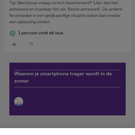
Tip: Werd jouw vraag correct beantwoord? ‘Like’ dan het
antwoord en markeer het als 'Beste antwoord'. De andere
forumleden in een gelijkaardige situatie zullen dan sneller
een oplossing vinden.
1 persoon vindt dit leuk
W
Waarom je smartphone trager wordt in de
zomer