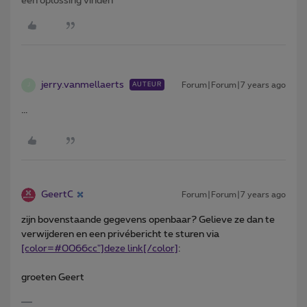
een oplossing vinden
jerry.vanmellaerts
Forum|Forum|7 years ago
AUTEUR
J
...
GeertC
Forum|Forum|7 years ago
zijn bovenstaande gegevens openbaar? Gelieve ze dan te
verwijderen en een privébericht te sturen via
[color=#0066cc"]deze link[/color]
:
groeten Geert