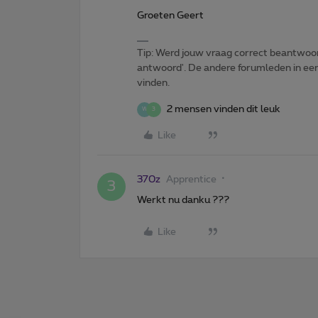
Groeten Geert
Tip: Werd jouw vraag correct beantwoor
antwoord'. De andere forumleden in een 
vinden.
2 mensen vinden dit leuk
W
3
Like
370z
Apprentice
3
Werkt nu danku ???
Like