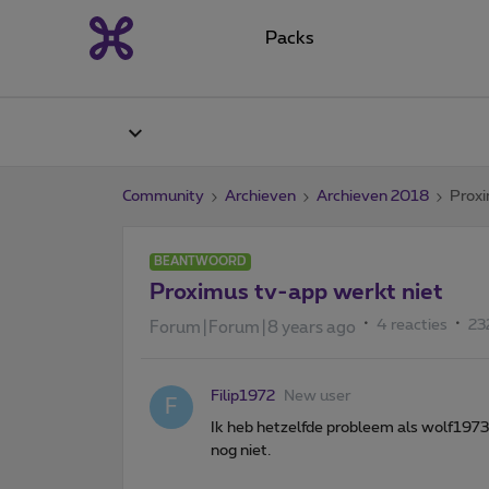
Packs
Community
Archieven
Archieven 2018
Proxi
BEANTWOORD
Proximus tv-app werkt niet
4 reacties
23
Forum|Forum|8 years ago
Filip1972
New user
F
Ik heb hetzelfde probleem als wolf1973
nog niet.