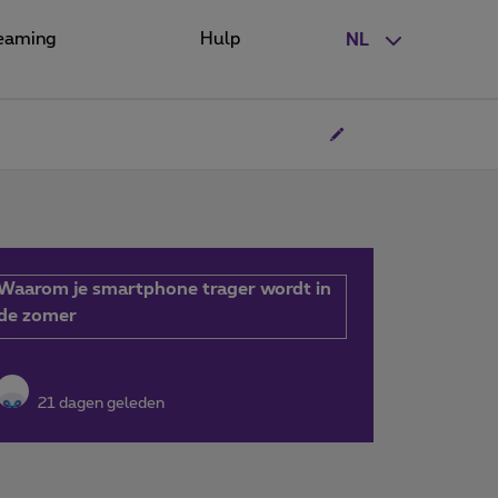
eaming
Hulp
NL
Waarom je smartphone trager wordt in
de zomer
21 dagen geleden