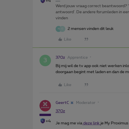
+4
Werd jouw vraag correct beantwoord? ‘
antwoord'. De andere forumleden in een 
vinden
2 mensen vinden dit leuk
W
O
Like
370z
Apprentice
3
Bij mij wil de tv app ook niet werken i
doorgaan begint met laden en dan de me
Like
GeertC
Moderator
370z
+4
Je mag me via
deze link
je My Proximus