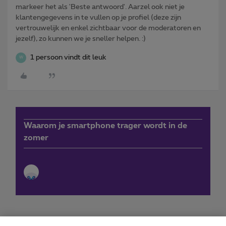
markeer het als 'Beste antwoord'. Aarzel ook niet je
klantengegevens in te vullen op je profiel (deze zijn
vertrouwelijk en enkel zichtbaar voor de moderatoren en
jezelf), zo kunnen we je sneller helpen. :)
1 persoon vindt dit leuk
W
Waarom je smartphone trager wordt in de
zomer