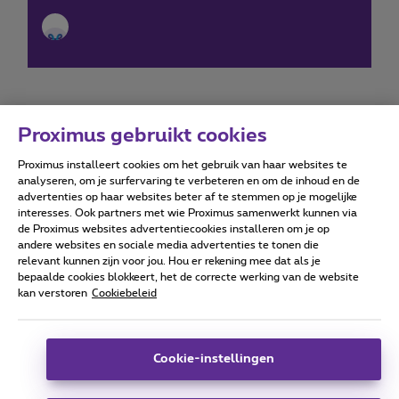
Proximus gebruikt cookies
Proximus installeert cookies om het gebruik van haar websites te
Forumvoorwaarden
Accessibility statement
analyseren, om je surfervaring te verbeteren en om de inhoud en de
advertenties op haar websites beter af te stemmen op je mogelijke
interesses. Ook partners met wie Proximus samenwerkt kunnen via
de Proximus websites advertentiecookies installeren om je op
andere websites en sociale media advertenties te tonen die
relevant kunnen zijn voor jou. Hou er rekening mee dat als je
Alle rechten voorbehouden. ©
2026
Proximus
bepaalde cookies blokkeert, het de correcte werking van de website
kan verstoren
Cookiebeleid
Algemene voorwaarden, consumenteninfo
Prijslijst en tarieven
Toegankelijkheid
Privacy
Cookiebeleid
Cookie manager
Bedrijfsgegevens
Deze website is gecreëerd en wordt beheerd conform het
Cookie-instellingen
Belgisch recht.
Koning Albert II-laan 27 - B-1030 Brussel.