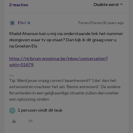
Oudste eerst
2 reacties
ElsJ
Forum|Forum|8 years ago
Khalid Aharoun kan u mij via onderstaande link het nummer
doorgeven waar tv op staat? Dan kijk ik dit graag voor u
na.Groeten Els
https://nl.forum.proximus.be/inbox/conversation?
with=51679
Tip: Werd jouw vraag correct beantwoord? ‘Like’ dan het
antwoord en markeer het als 'Beste antwoord'. De andere
forumleden in een gelijkaardige situatie zullen dan sneller
een oplossing vinden
1 persoon vindt dit leuk
W