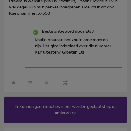
Proximus website (via MyProximus)'. Maar Proximus TV is
wel degelijk in mijn pakket inbegrepen. Hoe los ik dit op?
Klantnummer: 57553
Beste antwoord door
ElsJ
Khalid Aharoun het zou in orde moeten
zijn. Het ging inderdaad over die nummer.
Kan u testen? Groeten Els
Er kunnen geen reacties meer worden geplaatst op dit
onderwerp.