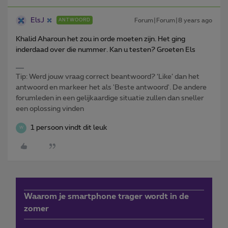
ElsJ
Forum|Forum|8 years ago
ANTWOORD
Khalid Aharoun het zou in orde moeten zijn. Het ging
inderdaad over die nummer. Kan u testen? Groeten Els
Tip: Werd jouw vraag correct beantwoord? ‘Like’ dan het
antwoord en markeer het als 'Beste antwoord'. De andere
forumleden in een gelijkaardige situatie zullen dan sneller
een oplossing vinden
1 persoon vindt dit leuk
W
Waarom je smartphone trager wordt in de
zomer