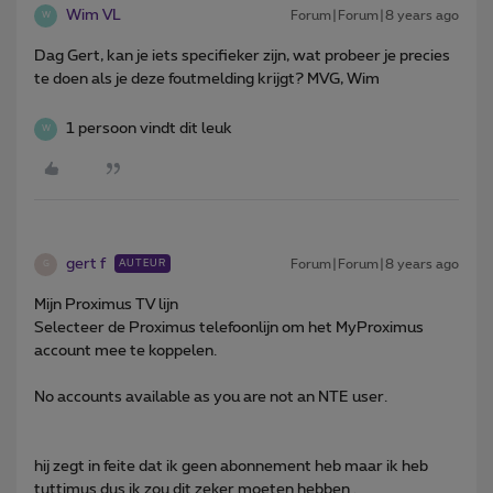
Wim VL
Forum|Forum|8 years ago
W
Dag Gert, kan je iets specifieker zijn, wat probeer je precies
te doen als je deze foutmelding krijgt? MVG, Wim
1 persoon vindt dit leuk
W
gert f
Forum|Forum|8 years ago
AUTEUR
G
Mijn Proximus TV lijn
Selecteer de Proximus telefoonlijn om het MyProximus
account mee te koppelen.
No accounts available as you are not an NTE user.
hij zegt in feite dat ik geen abonnement heb maar ik heb
tuttimus dus ik zou dit zeker moeten hebben .