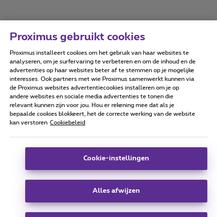
Proximus gebruikt cookies
Proximus installeert cookies om het gebruik van haar websites te
Forumvoorwaarden
Accessibility statement
analyseren, om je surfervaring te verbeteren en om de inhoud en de
advertenties op haar websites beter af te stemmen op je mogelijke
interesses. Ook partners met wie Proximus samenwerkt kunnen via
de Proximus websites advertentiecookies installeren om je op
andere websites en sociale media advertenties te tonen die
relevant kunnen zijn voor jou. Hou er rekening mee dat als je
Alle rechten voorbehouden. ©
2026
Proximus
bepaalde cookies blokkeert, het de correcte werking van de website
kan verstoren
Cookiebeleid
Algemene voorwaarden, consumenteninfo
Prijslijst en tarieven
Toegankelijkheid
Privacy
Cookiebeleid
Cookie manager
Bedrijfsgegevens
Deze website is gecreëerd en wordt beheerd conform het
Cookie-instellingen
Belgisch recht.
Koning Albert II-laan 27 - B-1030 Brussel.
Alles afwijzen
Carrier & Wholesale Solutions