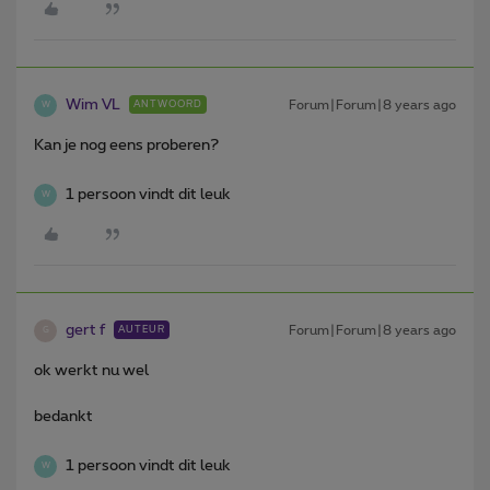
Wim VL
Forum|Forum|8 years ago
ANTWOORD
W
Kan je nog eens proberen?
1 persoon vindt dit leuk
W
gert f
Forum|Forum|8 years ago
AUTEUR
G
ok werkt nu wel
bedankt
1 persoon vindt dit leuk
W