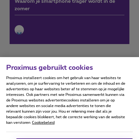
Waarom je smartphone trager wordt in de
zomer
Proximus gebruikt cookies
Proximus installeert cookies om het gebruik van haar websites te
Forumvoorwaarden
Accessibility statement
analyseren, om je surfervaring te verbeteren en om de inhoud en de
advertenties op haar websites beter af te stemmen op je mogelijke
interesses. Ook partners met wie Proximus samenwerkt kunnen via
de Proximus websites advertentiecookies installeren om je op
andere websites en sociale media advertenties te tonen die
relevant kunnen zijn voor jou. Hou er rekening mee dat als je
Alle rechten voorbehouden. ©
2026
Proximus
bepaalde cookies blokkeert, het de correcte werking van de website
kan verstoren
Cookiebeleid
Algemene voorwaarden, consumenteninfo
Prijslijst en tarieven
Toegankelijkheid
Privacy
Cookiebeleid
Cookie manager
Bedrijfsgegevens