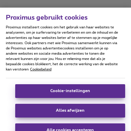
Proximus gebruikt cookies
Proximus installeert cookies om het gebruik van haar websites te
Forumvoorwaarden
Accessibility statement
analyseren, om je surfervaring te verbeteren en om de inhoud en de
advertenties op haar websites beter af te stemmen op je mogelijke
interesses. Ook partners met wie Proximus samenwerkt kunnen via
de Proximus websites advertentiecookies installeren om je op
andere websites en sociale media advertenties te tonen die
relevant kunnen zijn voor jou. Hou er rekening mee dat als je
Alle rechten voorbehouden. ©
2026
Proximus
bepaalde cookies blokkeert, het de correcte werking van de website
kan verstoren
Cookiebeleid
Algemene voorwaarden, consumenteninfo
Prijslijst en tarieven
Toegankelijkheid
Privacy
Cookiebeleid
Cookie manager
Bedrijfsgegevens
Deze website is gecreëerd en wordt beheerd conform het
Cookie-instellingen
Belgisch recht.
Koning Albert II-laan 27 - B-1030 Brussel.
Alles afwijzen
Carrier & Wholesale Solutions
Alle cookies accepteren
Proximus Group
|
Telindus