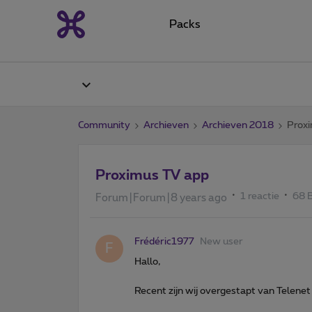
Packs
Community
Archieven
Archieven 2018
Prox
Proximus TV app
1 reactie
68 
Forum|Forum|8 years ago
Frédéric1977
New user
F
Hallo,
Recent zijn wij overgestapt van Telenet 