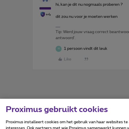
hi, kan je dit nu nogmaals proberen ?
+4
dit zou nu voor je moeten werken
Tip: Werd jouw vraag correct beantwoor
antwoord'.
1 persoon vindt dit leuk
W
Like
Proximus gebruikt cookies
Proximus installeert cookies om het gebruik van haar websites te
interesses. Ook partners met wie Proximus samenwerkt kunnen via