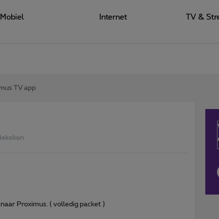
Mobiel
Internet
TV & Str
imus TV app
Bekeken
naar Proximus. ( volledig packet )