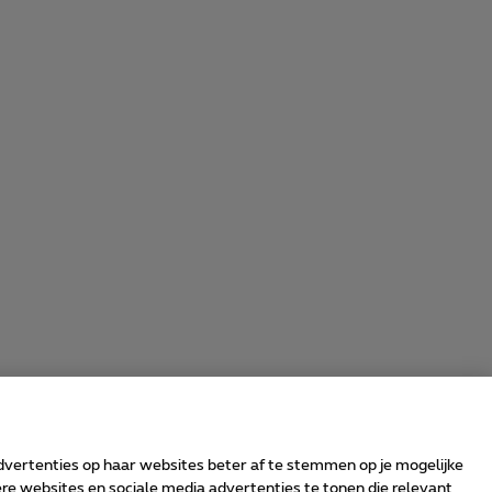
advertenties op haar websites beter af te stemmen op je mogelijke
e websites en sociale media advertenties te tonen die relevant