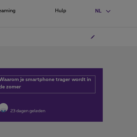
eaming
Hulp
NL
Waarom je smartphone trager wordt in
de zomer
23 dagen geleden