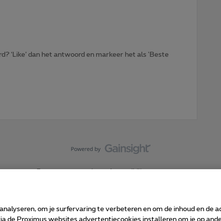
d? ‘Like’ dan het antwoord en markeer het als 'Beste
Forumvoorwaarden
Accessibility statement
 analyseren, om je surfervaring te verbeteren en om de inhoud en de 
 de Proximus websites advertentiecookies installeren om je op ander