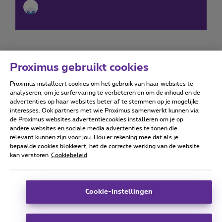
Proximus gebruikt cookies
Proximus installeert cookies om het gebruik van haar websites te
Forumvoorwaarden
Accessibility statement
analyseren, om je surfervaring te verbeteren en om de inhoud en de
advertenties op haar websites beter af te stemmen op je mogelijke
interesses. Ook partners met wie Proximus samenwerkt kunnen via
de Proximus websites advertentiecookies installeren om je op
andere websites en sociale media advertenties te tonen die
relevant kunnen zijn voor jou. Hou er rekening mee dat als je
Alle rechten voorbehouden. ©
2026
Proximus
bepaalde cookies blokkeert, het de correcte werking van de website
kan verstoren
Cookiebeleid
Algemene voorwaarden, consumenteninfo
Prijslijst en tarieven
Toegankelijkheid
Privacy
Cookiebeleid
Cookie manager
Bedrijfsgegevens
Deze website is gecreëerd en wordt beheerd conform het
Cookie-instellingen
Belgisch recht.
Koning Albert II-laan 27 - B-1030 Brussel.