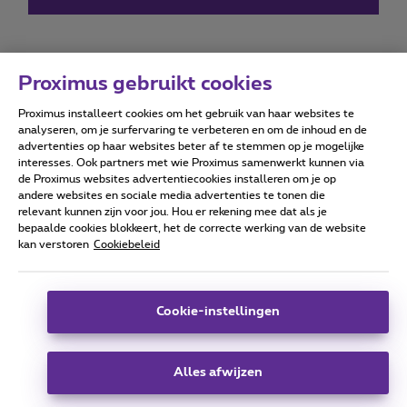
Proximus gebruikt cookies
Proximus installeert cookies om het gebruik van haar websites te
Forumvoorwaarden
Accessibility statement
analyseren, om je surfervaring te verbeteren en om de inhoud en de
advertenties op haar websites beter af te stemmen op je mogelijke
interesses. Ook partners met wie Proximus samenwerkt kunnen via
de Proximus websites advertentiecookies installeren om je op
andere websites en sociale media advertenties te tonen die
relevant kunnen zijn voor jou. Hou er rekening mee dat als je
Alle rechten voorbehouden. ©
2026
Proximus
bepaalde cookies blokkeert, het de correcte werking van de website
kan verstoren
Cookiebeleid
Algemene voorwaarden, consumenteninfo
Prijslijst en tarieven
Toegankelijkheid
Privacy
Cookiebeleid
Cookie manager
Bedrijfsgegevens
Deze website is gecreëerd en wordt beheerd conform het
Cookie-instellingen
Belgisch recht.
Koning Albert II-laan 27 - B-1030 Brussel.
Alles afwijzen