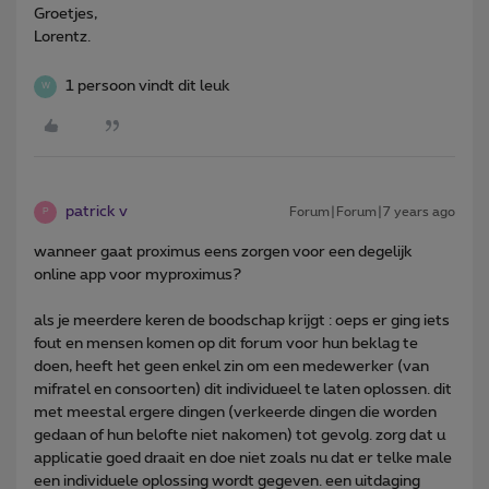
Groetjes,
Lorentz.
1 persoon vindt dit leuk
W
patrick v
Forum|Forum|7 years ago
P
wanneer gaat proximus eens zorgen voor een degelijk
online app voor myproximus?
als je meerdere keren de boodschap krijgt : oeps er ging iets
fout en mensen komen op dit forum voor hun beklag te
doen, heeft het geen enkel zin om een medewerker (van
mifratel en consoorten) dit individueel te laten oplossen. dit
met meestal ergere dingen (verkeerde dingen die worden
gedaan of hun belofte niet nakomen) tot gevolg. zorg dat u
applicatie goed draait en doe niet zoals nu dat er telke male
een individuele oplossing wordt gegeven. een uitdaging