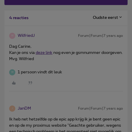
Oudste eerst
4 reacties
WilfriedJ
Forum|Forum|7 years ago
W
Dag Carine,
Kan je ons via
deze link
nog even je gsmnummer doorgeven.
Mvg. Wilfried
1 persoon vindt dit leuk
W
JanDM
Forum|Forum|7 years ago
J
Ik heb net hetzelfde op de epic app krijg ik je bent geen epic
en op de my proximus website "Geachte gebruiker, wegens
een technisch probleem is het momenteel niet mogelijk om