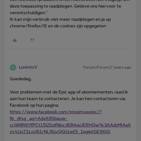
deze toepassing te raadplegen. Gelieve ons hiervoor te
verontschuldigen."
Ik kan mijn verbruik niet meer raadplegen en ja op
chrome/firefox/IE en de cookies zijn opgegeten
LorentzV
Forum|Forum|7 years ago
L
Goededag,
Voor problemen met de Epic app of abonnementen, raad ik
aan hun team te contacteren. Je kan hen contacteren via
Facebook op hun pagina:
https://www.facebook.com/proximusepic/?
fb_dtsg_ag=AdxA9Sbauw-
cciW8R6YfPCt15l2SqfNbyJ83hhajJERHQw%3AAdzMIAeK
zy4UuT1LvU61rNL9GvQGh1wf3_1pgiptGEXKIQ.