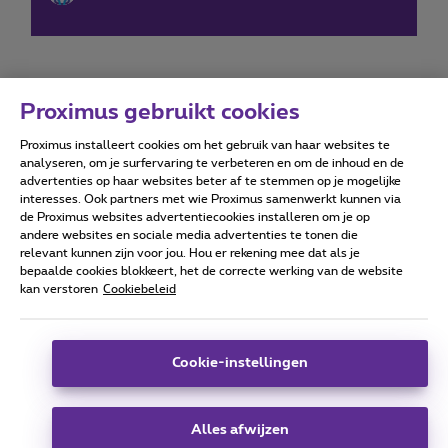
Proximus gebruikt cookies
Proximus installeert cookies om het gebruik van haar websites te
Forumvoorwaarden
Accessibility statement
analyseren, om je surfervaring te verbeteren en om de inhoud en de
advertenties op haar websites beter af te stemmen op je mogelijke
interesses. Ook partners met wie Proximus samenwerkt kunnen via
de Proximus websites advertentiecookies installeren om je op
andere websites en sociale media advertenties te tonen die
relevant kunnen zijn voor jou. Hou er rekening mee dat als je
Alle rechten voorbehouden. ©
2026
Proximus
bepaalde cookies blokkeert, het de correcte werking van de website
kan verstoren
Cookiebeleid
Algemene voorwaarden, consumenteninfo
Prijslijst en tarieven
Toegankelijkheid
Privacy
Cookiebeleid
Cookie manager
Bedrijfsgegevens
Deze website is gecreëerd en wordt beheerd conform het
Cookie-instellingen
Belgisch recht.
Koning Albert II-laan 27 - B-1030 Brussel.
Alles afwijzen